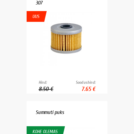
307
UUS
Hind:
Soodushind:
8.50 €
7.65 €
Summuti puks
KOHE OLEMAS