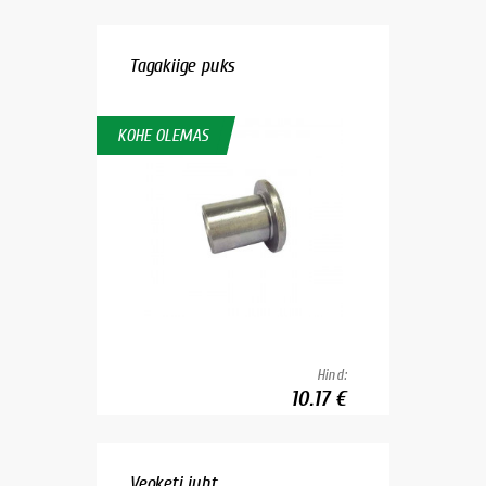
Tagakiige puks
KOHE OLEMAS
Hind:
10.17 €
Veoketi juht