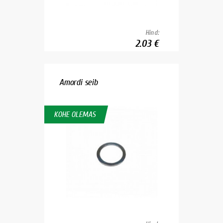
Hind:
2.03 €
Amordi seib
KOHE OLEMAS