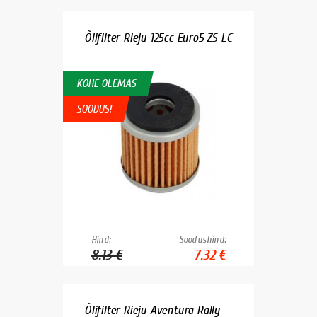
Õlifilter Rieju 125cc Euro5 ZS LC
KOHE OLEMAS
SOODUS!
Hind:
Soodushind:
8.13 €
7.32 €
Õlifilter Rieju Aventura Rally