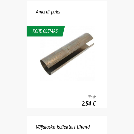
Amordi puks
KOHE OLEMAS
Hind:
2.54 €
Väljalaske kollektori tihend