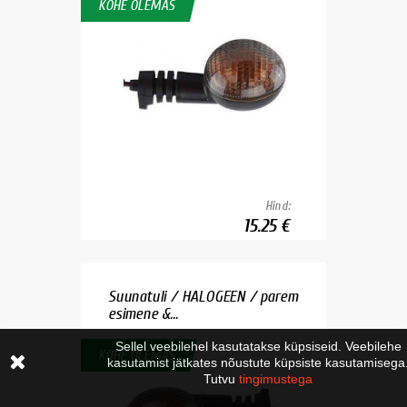
KOHE OLEMAS
Hind:
15.25 €
Suunatuli / HALOGEEN / parem
esimene &...
Sellel veebilehel kasutatakse küpsiseid. Veebilehe
KOHE OLEMAS
kasutamist jätkates nõustute küpsiste kasutamisega
Tutvu
tingimustega