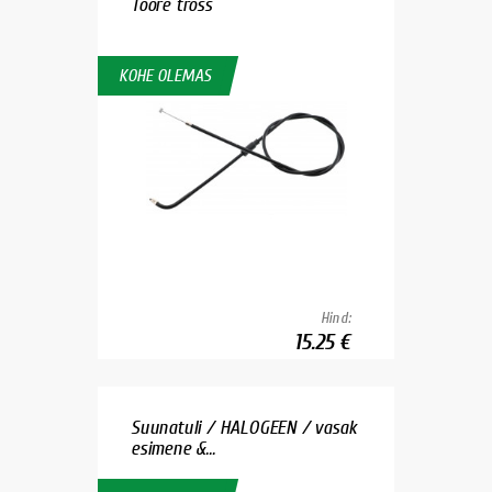
Toore tross
KOHE OLEMAS
Hind:
15.25 €
Suunatuli / HALOGEEN / vasak
esimene &...