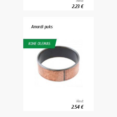
Hind:
2.23 €
Amordi puks
KOHE OLEMAS
Hind:
2.54 €