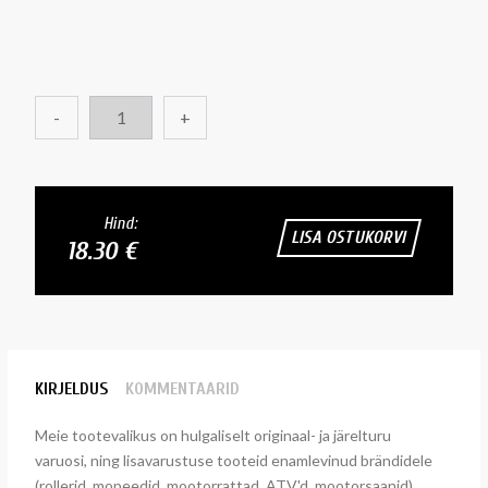
-
+
Hind:
LISA OSTUKORVI
18.30 €
KIRJELDUS
KOMMENTAARID
Meie tootevalikus on hulgaliselt originaal- ja järelturu
varuosi, ning lisavarustuse tooteid enamlevinud brändidele
(rollerid, mopeedid, mootorrattad, ATV'd, mootorsaanid).