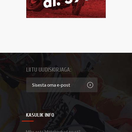
LIITU UUDISKIRJAGA:
KASULIK INFO
Miks osta Motokaubad.ee-st?