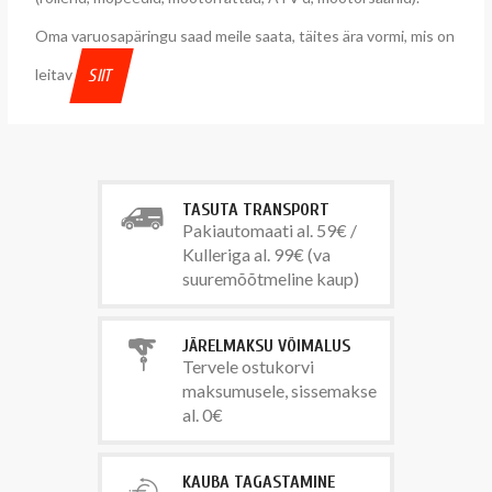
Oma varuosapäringu saad meile saata, täites ära vormi, mis on
leitav
SIIT
TASUTA TRANSPORT
Pakiautomaati al. 59€ /
Kulleriga al. 99€ (va
suuremõõtmeline kaup)
JÄRELMAKSU VÕIMALUS
Tervele ostukorvi
maksumusele, sissemakse
al. 0€
KAUBA TAGASTAMINE