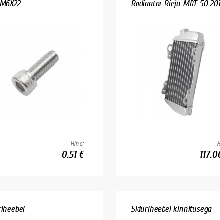
 M6X22
Radiaator Rieju MRT 50 20
Hind:
H
0.51 €
117.0
riheebel
Siduriheebel kinnitusega