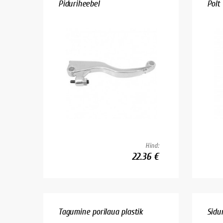
Piduriheebel
Polt
Hind:
22.36 €
Tagumine porilaua plastik
Sidu