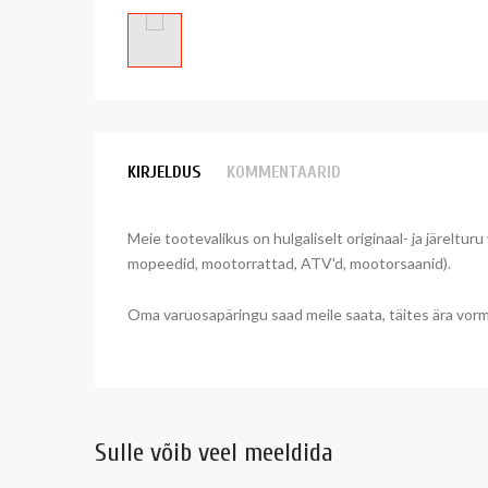
KIRJELDUS
KOMMENTAARID
Meie tootevalikus on hulgaliselt originaal- ja järeltur
mopeedid, mootorrattad, ATV'd, mootorsaanid).
Oma varuosapäringu saad meile saata, täites ära vormi
Sulle võib veel meeldida