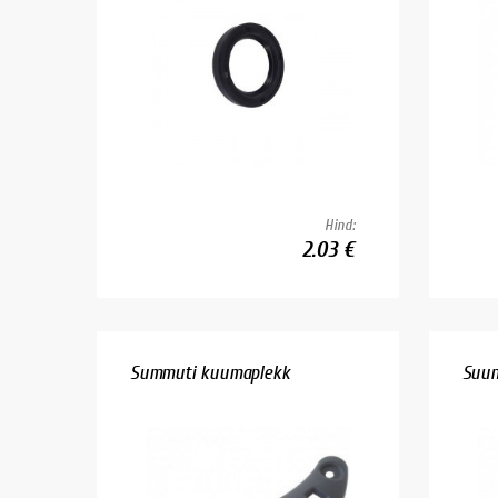
Hind:
2.03 €
Summuti kuumaplekk
Suun