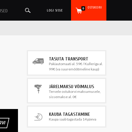
OSTUKORV
0
USED
LOGI SISSE
TASUTA TRANSPORT
Pakiautomaati al. 59€ / Kulleriga al.
99€ (va suuremõõtmeline kaup)
JÄRELMAKSU VÕIMALUS
Tervele ostukorvi maksumusele,
sissemakse al. 0€
KAUBA TAGASTAMINE
Kaupa saab tagastada 14 päeva
RVI