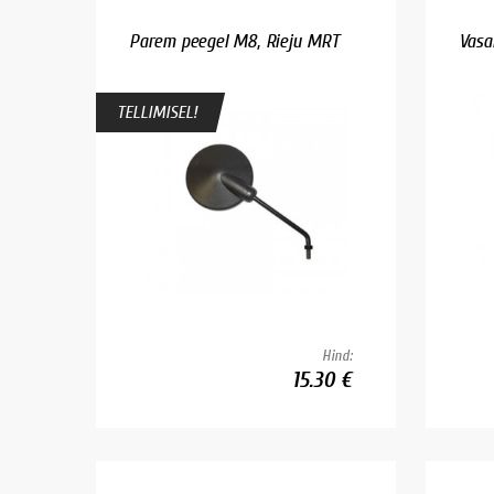
Parem peegel M8, Rieju MRT
Vasa
TELLIMISEL!
Hind:
15.30 €