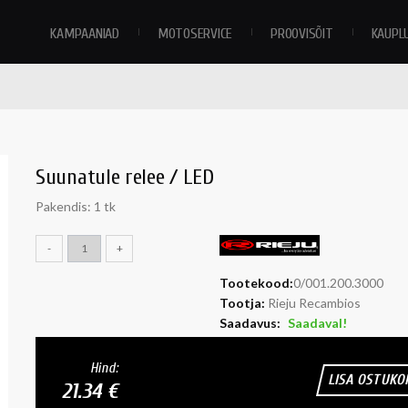
KAMPAANIAD
MOTOSERVICE
PROOVISÕIT
KAUPL
Suunatule relee / LED
Pakendis: 1 tk
-
+
Tootekood:
0/001.200.3000
Tootja:
Rieju Recambios
Saadavus:
Saadaval!
Hind:
LISA OSTUKO
21.34 €