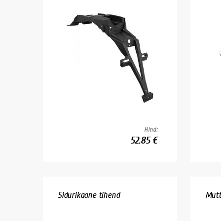
Hind:
52.85 €
Sidurikaane tihend
Mutt