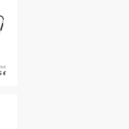
ind:
6 €