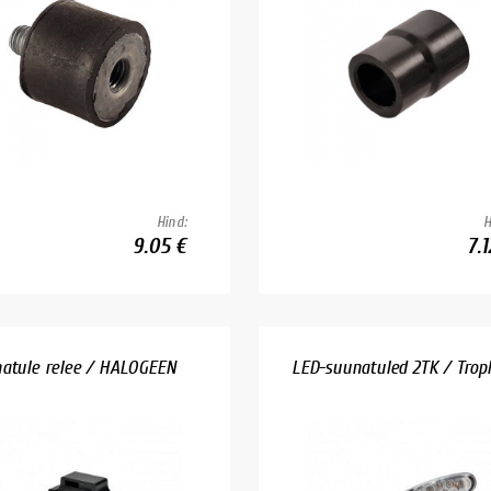
Hind:
H
9.05 €
7.1
atule relee / HALOGEEN
LED-suunatuled 2TK / Trop