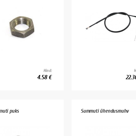
Hind:
H
4.58 €
22.3
uti puks
Summuti ühendusmuhv