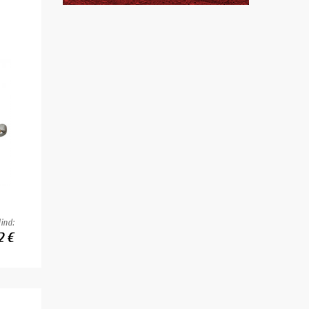
ind:
2 €