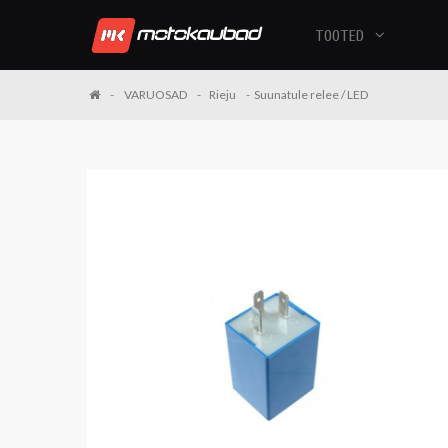
TOOTED
VARUOSAD
Rieju
Suunatule relee / LED