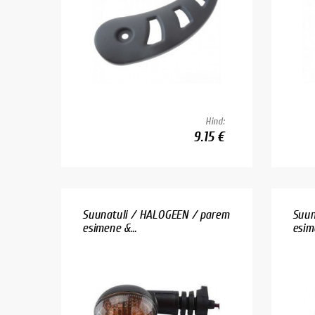
Hind:
9.15 €
Suunatuli / HALOGEEN / parem
Suun
esimene &...
esime