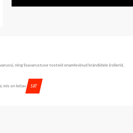
u varuosi, ning lisavarustuse tooteid enamlevinud brändidele (rollerid,
, mis on leitav
SIIT