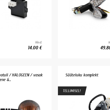
Hind:
H
14.00 €
49.8
atuli / HALOGEEN / vasak
Süüteluku komplekt
ne &...
TELLIMISEL!