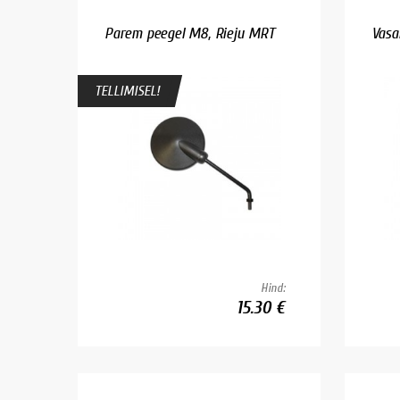
Parem peegel M8, Rieju MRT
Vasa
TELLIMISEL!
Hind:
15.30 €