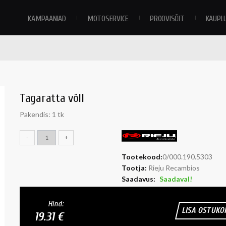
KAMPAANIAD
MOTOSERVICE
PROOVISÕIT
KAUPL
Tagaratta võll
Pakendis: 1 tk
-
+
Tootekood:
0/000.190.5303
Tootja:
Rieju Recambios
Saadavus:
Saadaval!
Hind:
LISA OSTUKO
19.31 €