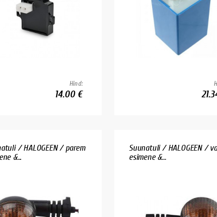
Hind:
H
14.00 €
21.3
atuli / HALOGEEN / parem
Suunatuli / HALOGEEN / v
ne &...
esimene &...