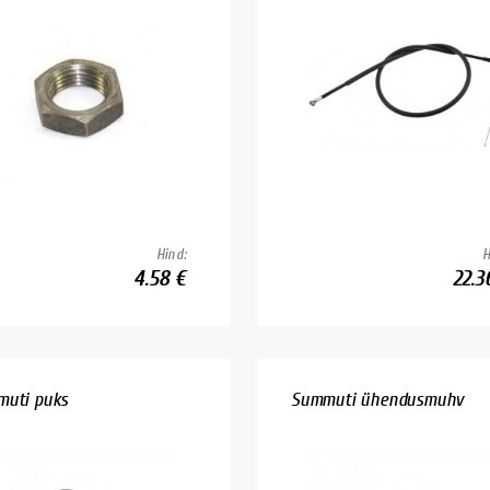
Hind:
H
4.58 €
22.3
uti puks
Summuti ühendusmuhv