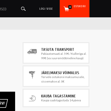
OSTUKORV
0
USED
LOGI SISSE
TASUTA TRANSPORT
Pakiautomaati al. 59€ / Kulleriga al.
99€ (va suuremõõtmeline kaup)
JÄRELMAKSU VÕIMALUS
Tervele ostukorvi maksumusele,
sissemakse al. 0€
KAUBA TAGASTAMINE
Kaupa saab tagastada 14 päeva
RVI