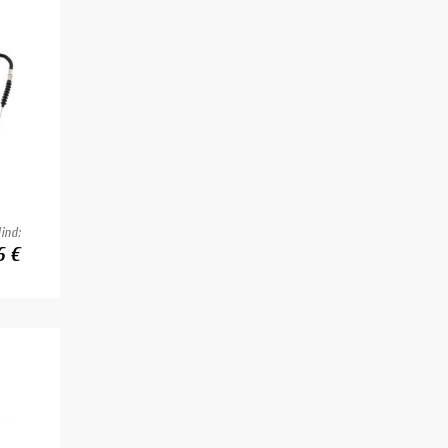
ind:
6 €