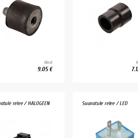
Hind:
H
9.05 €
7.1
atule relee / HALOGEEN
Suunatule relee / LED