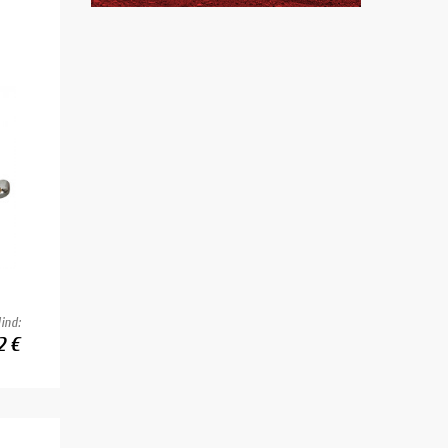
ind:
2 €