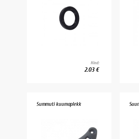
Hind:
2.03 €
Summuti kuumaplekk
Suun