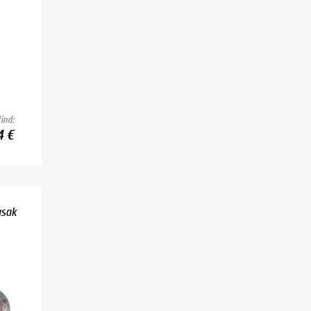
ind:
4 €
asak