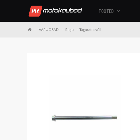
TOOTED
VARUOSAD
Rieju
Tagaratta võll