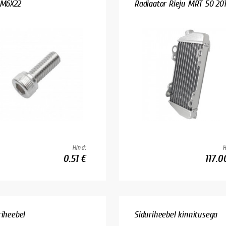
 M6X22
Radiaator Rieju MRT 50 20
Hind:
H
0.51 €
117.0
riheebel
Siduriheebel kinnitusega