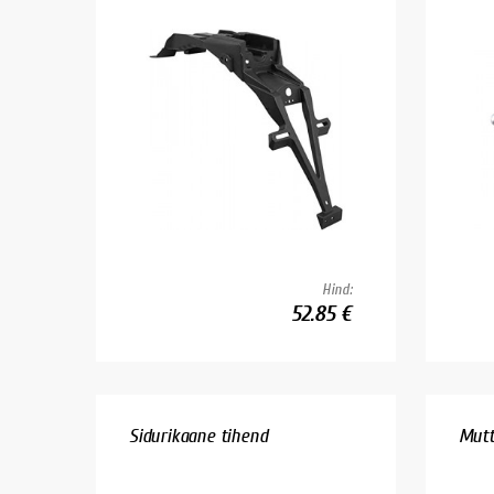
Hind:
52.85 €
Sidurikaane tihend
Mutt