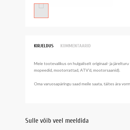
KIRJELDUS
KOMMENTAARID
Meie tootevalikus on hulgaliselt originaal- ja järeltur
mopeedid, mootorrattad, ATV'd, mootorsaanid).
Oma varuosapäringu saad meile saata, täites ära vormi
Sulle võib veel meeldida