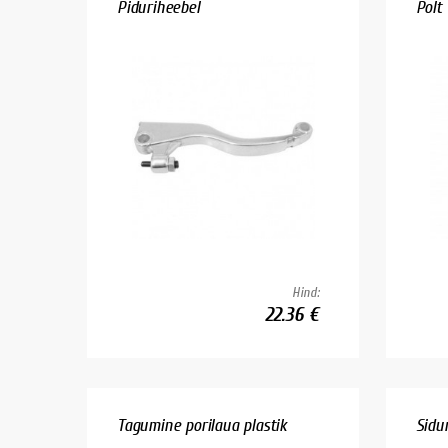
Piduriheebel
Polt
Hind:
22.36 €
Tagumine porilaua plastik
Sidu