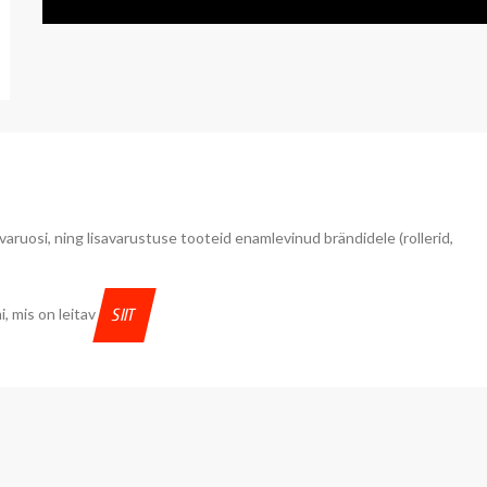
u varuosi, ning lisavarustuse tooteid enamlevinud brändidele (rollerid,
, mis on leitav
SIIT