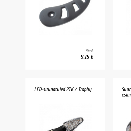
Hind:
9.15 €
LED-suunatuled 2TK / Trophy
Suun
esime