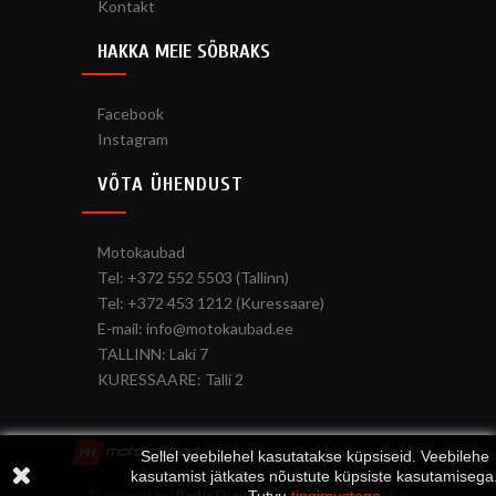
Kontakt
HAKKA MEIE SÕBRAKS
Facebook
Instagram
VÕTA ÜHENDUST
Motokaubad
Tel: +372 552 5503 (Tallinn)
Tel: +372 453 1212 (Kuressaare)
E-mail: info@motokaubad.ee
TALLINN: Laki 7
KURESSAARE: Talli 2
Copyright © 2017 Autofrend OÜ
Sellel veebilehel kasutatakse küpsiseid. Veebilehe
kasutamist jätkates nõustute küpsiste kasutamisega