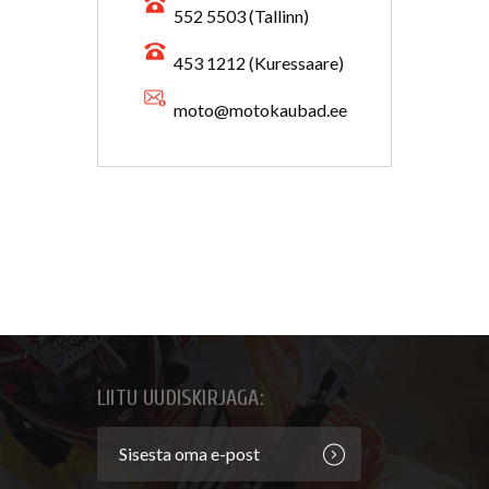
552 5503 (Tallinn)
453 1212 (Kuressaare)
moto@motokaubad.ee
LIITU UUDISKIRJAGA: