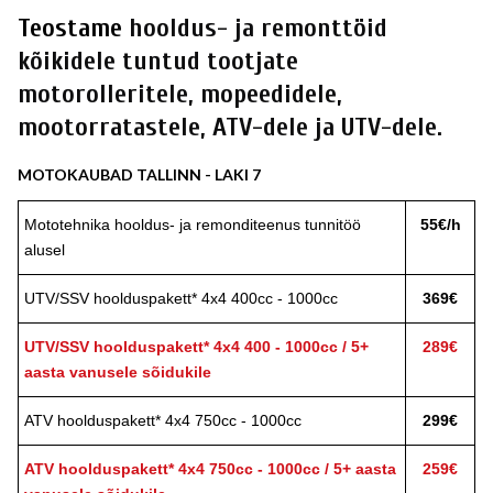
Teostame
hooldus- ja remonttöid
kõikidele tuntud tootjate
motorolleritele, mopeedidele,
mootorratastele, ATV-dele ja UTV-dele.
MOTOKAUBAD TALLINN - LAKI 7
Mototehnika hooldus- ja remonditeenus tunnitöö
55€/h
alusel
UTV/SSV hoolduspakett* 4x4 400cc - 1000cc
369€
UTV/SSV hoolduspakett* 4x4 400 - 1000cc / 5+
289€
aasta vanusele sõidukile
ATV hoolduspakett* 4x4 750cc - 1000cc
299€
ATV hoolduspakett* 4x4 750cc - 1000cc / 5+ aasta
259€