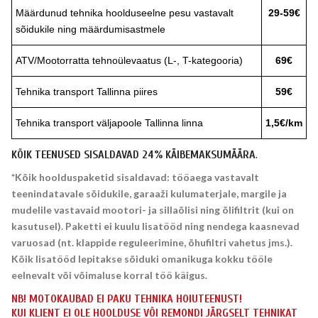
Määrdunud tehnika hoolduseelne pesu vastavalt
29-59€
sõidukile ning määrdumisastmele
ATV/Mootorratta tehnoülevaatus (L-, T-kategooria)
69€
Tehnika transport Tallinna piires
59€
Tehnika transport väljapoole Tallinna linna
1,5€/km
KÕIK TEENUSED SISALDAVAD 24% KÄIBEMAKSUMÄÄRA
.
*Kõik hoolduspaketid sisaldavad: tööaega vastavalt
teenindatavale sõidukile, garaaži kulumaterjale, margile ja
mudelile vastavaid mootori- ja sillaõlisi ning õlifiltrit (kui on
kasutusel). Paketti ei kuulu lisatööd ning nendega kaasnevad
varuosad (nt. klappide reguleerimine, õhufiltri vahetus jms.).
Kõik lisatööd lepitakse sõiduki omanikuga kokku tööle
eelnevalt või võimaluse korral töö käigus.
NB! MOTOKAUBAD EI PAKU TEHNIKA HOIUTEENUST!
KUI KLIENT EI OLE HOOLDUSE VÕI REMONDI JÄRGSELT TEHNIKAT