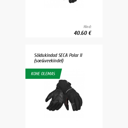
Hind:
40.60 €
Sõidukindad SECA Polar II
(soe&veekindel)
KOHE OLEMAS