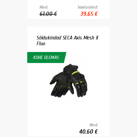
Hind:
Soodushind:
61.00 €
39.65 €
Sõidukindad SECA Axis Mesh II
Fluo
KOHE OLEMAS
Hind:
40.60 €