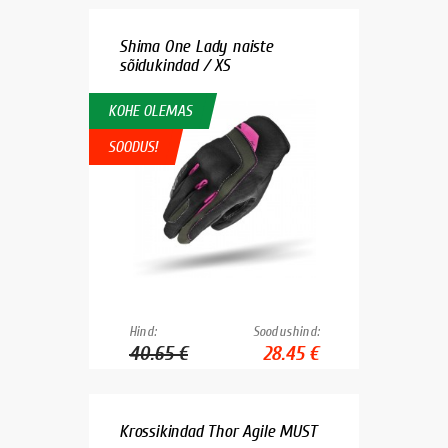
Shima One Lady naiste
sõidukindad / XS
KOHE OLEMAS
SOODUS!
Hind:
Soodushind:
40.65 €
28.45 €
Krossikindad Thor Agile MUST