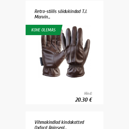
Retro-stiilis sõidukindad T.J.
Marvin...
KOHE OLEMAS
Hind:
20.30 €
Vihmakindlad kindakatted
Oxford Rainseal...