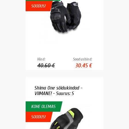
SOODUS!
Hind:
Soodushind:
40.60 €
30.45 €
Shima One sõidukindad -
VIIMANE! - Suurus: S
KOHE OLEMAS
SOODUS!