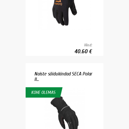
Hind:
40.60 €
Naiste sõidukindad SECA Polar
II...
KOHE OLEMAS