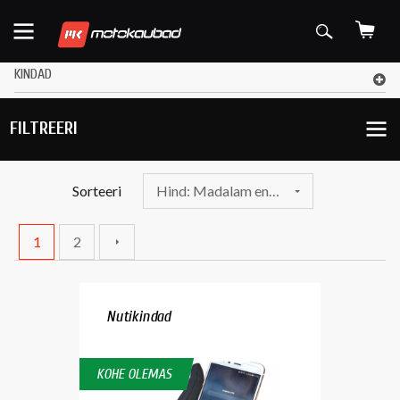
KINDAD
FILTREERI
Sorteeri
Hind: Madalam enne
1
2
Nutikindad
KOHE OLEMAS