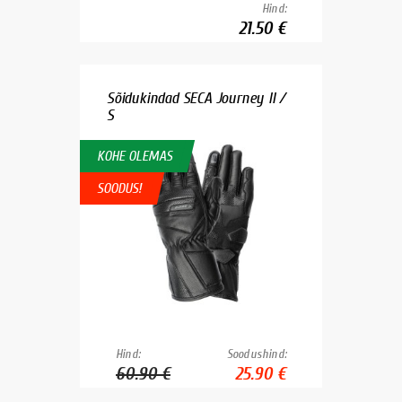
Hind:
21.50 €
Sõidukindad SECA Journey II /
S
KOHE OLEMAS
SOODUS!
Hind:
Soodushind:
60.90 €
25.90 €