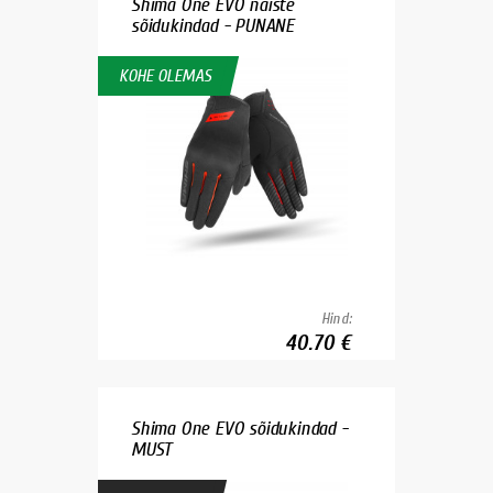
Shima One EVO naiste
sõidukindad - PUNANE
KOHE OLEMAS
Hind:
40.70 €
Shima One EVO sõidukindad -
MUST