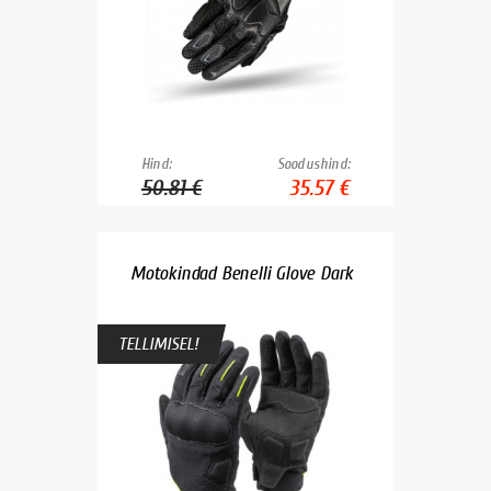
Hind:
Soodushind:
50.81 €
35.57 €
Motokindad Benelli Glove Dark
TELLIMISEL!