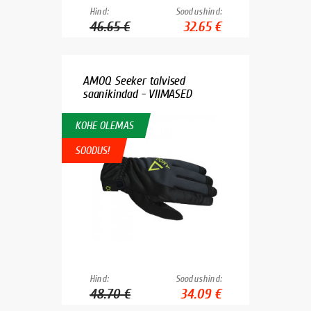
Hind:
Soodushind:
46.65 €
32.65 €
AMOQ Seeker talvised
saanikindad - VIIMASED
KOHE OLEMAS
SOODUS!
Hind:
Soodushind:
48.70 €
34.09 €