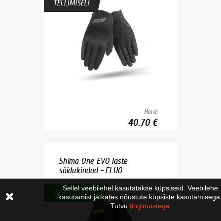
TELLIMISEL!
Hind:
40.70 €
Shima One EVO laste
sõidukindad - FLUO
Sellel veebilehel kasutatakse küpsiseid. Veebilehe
KOHE OLEMAS
kasutamist jätkates nõustute küpsiste kasutamisega
Tutvu
tingimustega