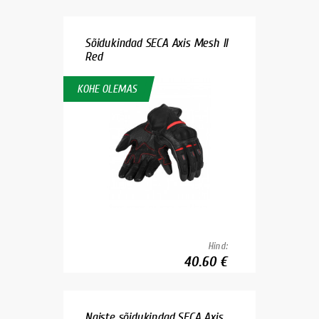
Sõidukindad SECA Axis Mesh II
Red
KOHE OLEMAS
Hind:
40.60 €
Naiste sõidukindad SECA Axis