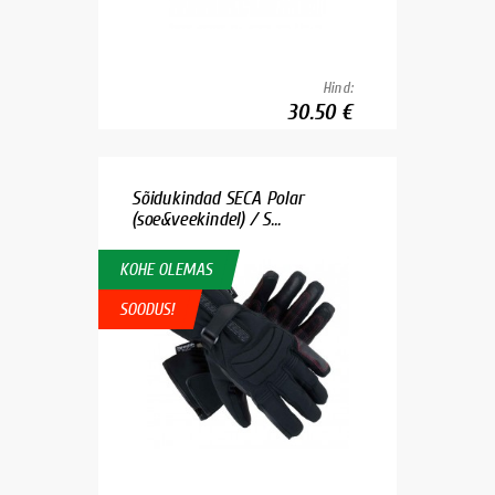
Hind:
30.50 €
Sõidukindad SECA Polar
(soe&veekindel) / S...
KOHE OLEMAS
SOODUS!