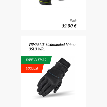
Hind:
39.00 €
VIIMASED! Sõidukindad Shima
OSLO WP...
KOHE OLEMAS
SOODUS!