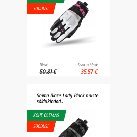
SOODUS!
Hind:
Soodushind:
50.81 €
35.57 €
Shima Blaze Lady Black naiste
sõidukindad...
KOHE OLEMAS
SOODUS!