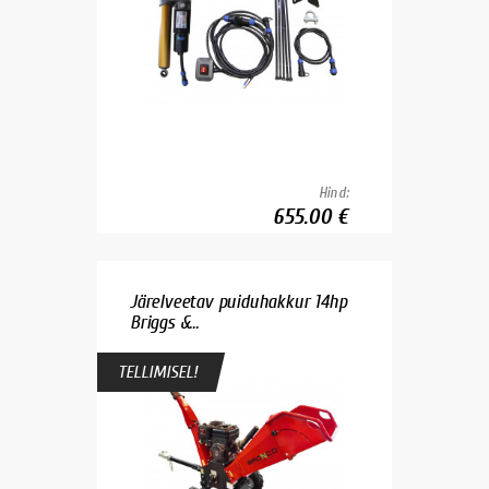
Hind:
655.00 €
Järelveetav puiduhakkur 14hp
Briggs &...
TELLIMISEL!