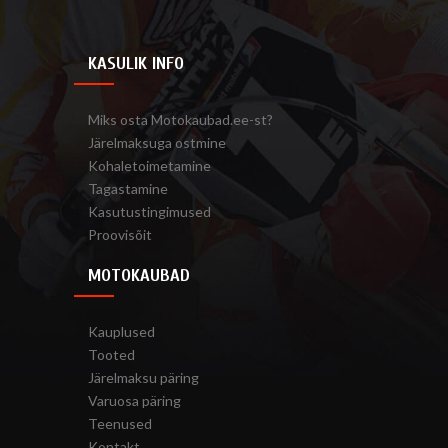
KASULIK INFO
Miks osta Motokaubad.ee-st?
Järelmaksuga ostmine
Kohaletoimetamine
Tagastamine
Kasutustingimused
Proovisõit
MOTOKAUBAD
Kauplused
Tooted
Järelmaksu päring
Varuosa päring
Teenused
Kontakt