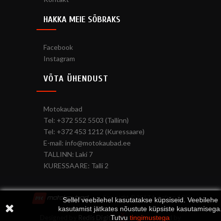
HAKKA MEIE SÕBRAKS
Facebook
Instagram
VÕTA ÜHENDUST
Motokaubad
Tel: +372 552 5503 (Tallinn)
Tel: +372 453 1212 (Kuressaare)
E-mail: info@motokaubad.ee
TALLINN: Laki 7
KURESSAARE: Talli 2
Copyright © 2017 Autofrend OÜ
Sellel veebilehel kasutatakse küpsiseid. Veebilehe
kasutamist jätkates nõustute küpsiste kasutamisega
Tutvu
tingimustega
Designed by
Redis Digital
and developed by