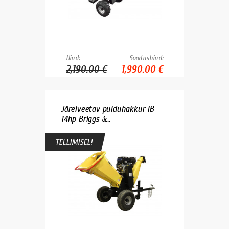
Hind:
Soodushind:
2,190.00 €
1,990.00 €
Järelveetav puiduhakkur IB
14hp Briggs &...
TELLIMISEL!