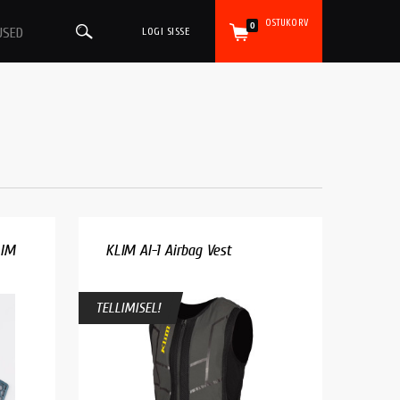
OSTUKORV
0
USED
LOGI SISSE
LIM
KLIM AI-1 Airbag Vest
TELLIMISEL!