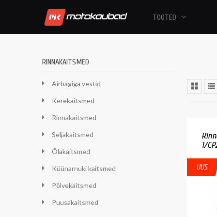
TOOTED
RINNAKAITSMED
Airbagiga vestid
Kerekaitsmed
Rinnakaitsmed
Seljakaitsmed
Rinn
1/CP2
Õlakaitsmed
UUS
Küünarnuki kaitsmed
Põlvekaitsmed
Puusakaitsmed