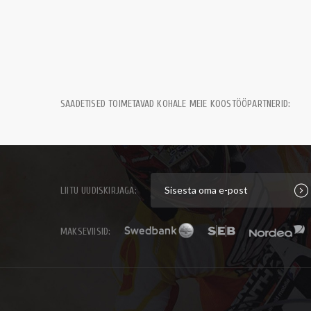
SAADETISED TOIMETAVAD KOHALE MEIE KOOSTÖÖPARTNERID:
LIITU UUDISKIRJAGA:
MAKSEVIISID: