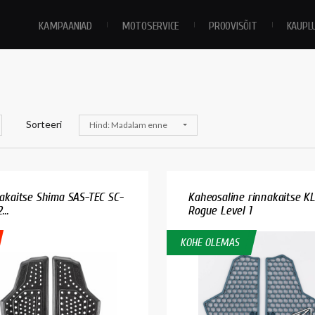
KAMPAANIAD
MOTOSERVICE
PROOVISÕIT
KAUPL
Sorteeri
Hind: Madalam enne
akaitse Shima SAS-TEC SC-
Kaheosaline rinnakaitse K
...
Rogue Level 1
KOHE OLEMAS