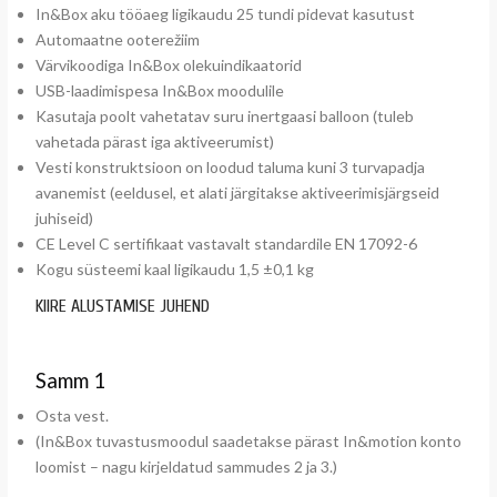
In&Box aku tööaeg ligikaudu 25 tundi pidevat kasutust
Automaatne ooterežiim
Värvikoodiga In&Box olekuindikaatorid
USB-laadimispesa In&Box moodulile
Kasutaja poolt vahetatav suru inertgaasi balloon (tuleb
vahetada pärast iga aktiveerumist)
Vesti konstruktsioon on loodud taluma kuni 3 turvapadja
avanemist (eeldusel, et alati järgitakse aktiveerimisjärgseid
juhiseid)
CE Level C sertifikaat vastavalt standardile EN 17092-6
Kogu süsteemi kaal ligikaudu 1,5 ±0,1 kg
KIIRE ALUSTAMISE JUHEND
Samm 1
Osta vest.
(In&Box tuvastusmoodul saadetakse pärast In&motion konto
loomist – nagu kirjeldatud sammudes 2 ja 3.)