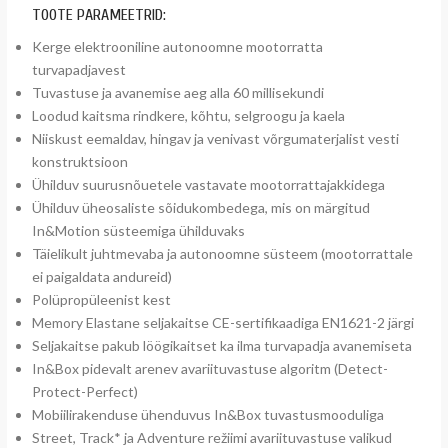
TOOTE PARAMEETRID:
Kerge elektrooniline autonoomne mootorratta
turvapadjavest
Tuvastuse ja avanemise aeg alla 60 millisekundi
Loodud kaitsma rindkere, kõhtu, selgroogu ja kaela
Niiskust eemaldav, hingav ja venivast võrgumaterjalist vesti
konstruktsioon
Ühilduv suurusnõuetele vastavate mootorrattajakkidega
Ühilduv üheosaliste sõidukombedega, mis on märgitud
In&Motion süsteemiga ühilduvaks
Täielikult juhtmevaba ja autonoomne süsteem (mootorrattale
ei paigaldata andureid)
Polüpropüleenist kest
Memory Elastane seljakaitse CE-sertifikaadiga EN1621-2 järgi
Seljakaitse pakub löögikaitset ka ilma turvapadja avanemiseta
In&Box pidevalt arenev avariituvastuse algoritm (Detect-
Protect-Perfect)
Mobiilirakenduse ühenduvus In&Box tuvastusmooduliga
Street, Track* ja Adventure režiimi avariituvastuse valikud