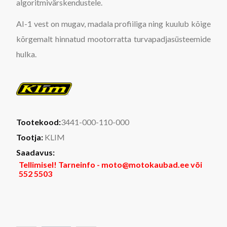
algoritmivärskendustele.
AI-1 vest on mugav, madala profiiliga ning kuulub kõige
kõrgemalt hinnatud mootorratta turvapadjasüsteemide
hulka.
Tootekood:
3441-000-110-000
Tootja:
KLIM
Saadavus:
Tellimisel! Tarneinfo - moto@motokaubad.ee või
552 5503