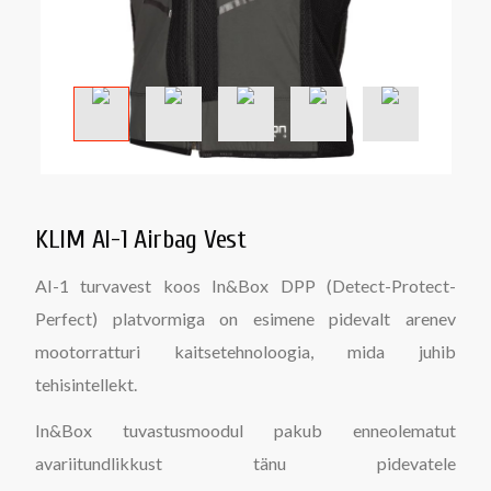
KLIM AI-1 Airbag Vest
AI-1 turvavest koos In&Box DPP (Detect-Protect-
Perfect) platvormiga on esimene pidevalt arenev
mootorratturi kaitsetehnoloogia, mida juhib
tehisintellekt.
In&Box tuvastusmoodul pakub enneolematut
avariitundlikkust tänu pidevatele