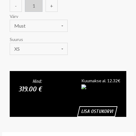
-
+
Värv
Must
Suurus
XS
Kuumakse al. 12.32€
Hind:
319.00 €
LISA OSTUKORVI