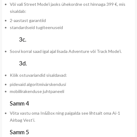
Või vali Street Mode’i jaoks ühekordne ost hinnaga 399 €, mis
sisaldab:
2-aastast garantiid
standardseid tugiteenuseid
3c.
Soovi korral saad igal ajal lisada Adventure või Track Mode’i.
3d.
Kõik ostuvariandid sisaldavad:
pidevaid algoritmivärskendusi
mobiilirakenduse juhtpaneeli
Samm 4
Võta vastu oma In&Box ning paigalda see lihtsalt oma Ai-1
Airbag Vest’i.
Samm 5