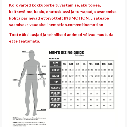
Kõik väited kokkupõrke tuvastamise, aku tööea,
kaitsevõime, kaalu, ohutusklassi ja turvapadja avanemise
kohta pärinevad ettevõttelt IN&MOTION. Lisateabe
saamiseks vaadake: inemotion.com/en#inemotion
Toote üksikasjad ja tehnilised andmed võivad muutuda
ette teatamata.