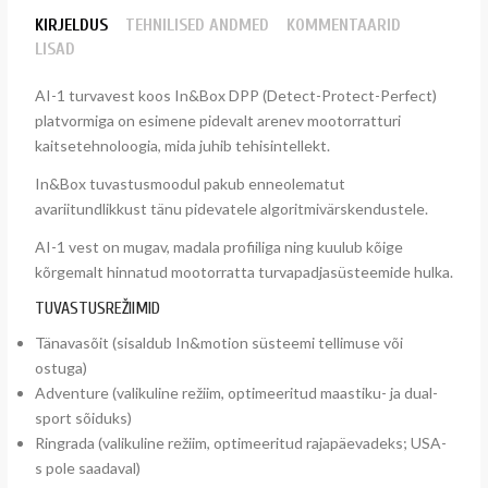
KIRJELDUS
TEHNILISED ANDMED
KOMMENTAARID
LISAD
AI-1 turvavest koos In&Box DPP (Detect-Protect-Perfect)
platvormiga on esimene pidevalt arenev mootorratturi
kaitsetehnoloogia, mida juhib tehisintellekt.
In&Box tuvastusmoodul pakub enneolematut
avariitundlikkust tänu pidevatele algoritmivärskendustele.
AI-1 vest on mugav, madala profiiliga ning kuulub kõige
kõrgemalt hinnatud mootorratta turvapadjasüsteemide hulka.
TUVASTUSREŽIIMID
Tänavasõit (sisaldub In&motion süsteemi tellimuse või
ostuga)
Adventure (valikuline režiim, optimeeritud maastiku- ja dual-
sport sõiduks)
Ringrada (valikuline režiim, optimeeritud rajapäevadeks; USA-
s pole saadaval)