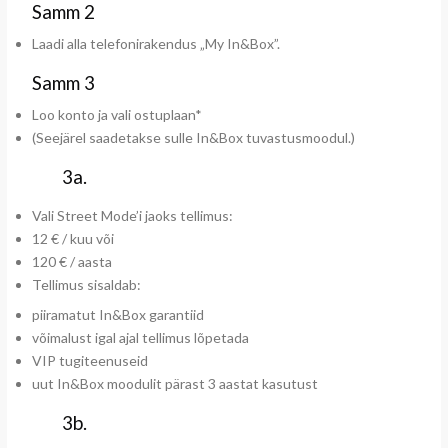
Samm 2
Laadi alla telefonirakendus „My In&Box”.
Samm 3
Loo konto ja vali ostuplaan*
(Seejärel saadetakse sulle In&Box tuvastusmoodul.)
3a.
Vali Street Mode’i jaoks tellimus:
12 € / kuu või
120 € / aasta
Tellimus sisaldab:
piiramatut In&Box garantiid
võimalust igal ajal tellimus lõpetada
VIP tugiteenuseid
uut In&Box moodulit pärast 3 aastat kasutust
3b.