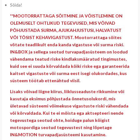
Sõida!
**MOOTORRATTAGA SÕITMINE JA VÕISTLEMINE ON
OLEMUSELT OHTLIKUD TEGEVUSED, MIS VÕIVAD
PÕHJUSTADA SURMA, AJUKAHJUSTUSI, HALVATUST
VÕI TÕSIST KEHAVIGASTUST. Mootorrattaga sõites
võtate teadlikult enda kanda vigastuse või surma riski.
IN&BOX ja sellega seotud turvapadjasüsteem on loodud
vähendama teatud riske kindlaksmääratud tingimustes,
kuid see ei suuda kõrvaldada kõiki riske ega garanteerida
kaitset vigastuste või surma eest isegi olukordades, kus
süsteem töötab ettenähtud viisil.
Lisaks võivad liigne kiirus, liiklusseaduste rikkumine või
kasutaja eksimus põhjustada õnnetusolukordi, mis
ületavad süsteemi võimekuse vigastuste riski vähendada
või kõrvaldada. Kui te ei mõista ega aktsepteeri nende
tegevustega seotud ohte, hoiduge palun kõigist
motospordiga seotud tegevustest ning lõpetage
IN&MOTION turvapadjasüsteemi kasutamine.