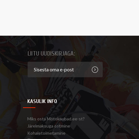
LIITU UUDISKIRJAGA:
KASULIK INFO
Miks osta Motokaubad.ee-st?
Järelmaksuga ostmine
Kohaletoimetamine