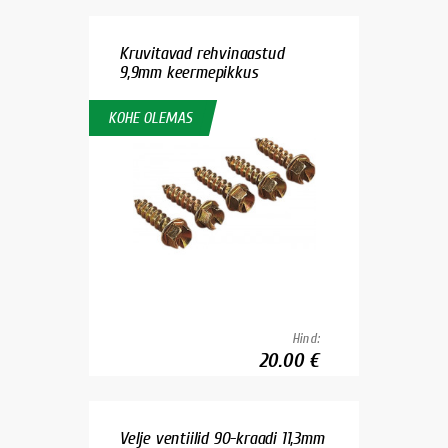
Kruvitavad rehvinaastud
9,9mm keermepikkus
KOHE OLEMAS
Hind:
20.00 €
Velje ventiilid 90-kraadi 11,3mm