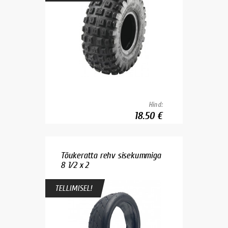
Hind:
18.50 €
Tõukeratta rehv sisekummiga
8 1/2 x 2
TELLIMISEL!