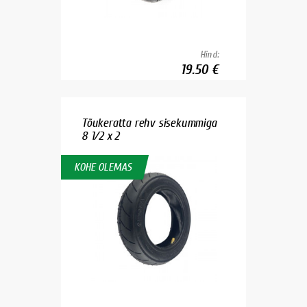
Hind:
19.50 €
Tõukeratta rehv sisekummiga
8 1/2 x 2
KOHE OLEMAS