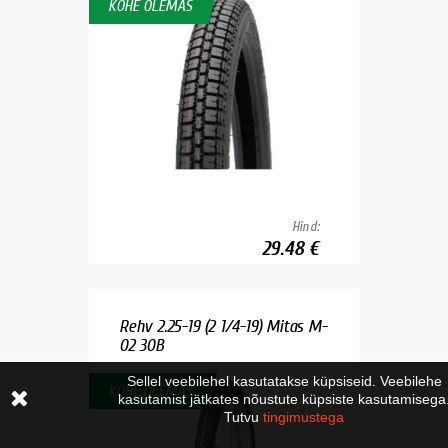
KOHE OLEMAS
Hind:
29.48 €
Rehv 2.25-19 (2 1/4-19) Mitas M-
02 30B
Sellel veebilehel kasutatakse küpsiseid. Veebilehe
KOHE OLEMAS
kasutamist jätkates nõustute küpsiste kasutamisega
Tutvu
tingimustega