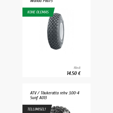
Wanda P6075
KOHE OLEMAS
Hind:
14.50 €
ATV / Tõukeratta rehv 3.00-4
Sunf A013
TELLIMISEL!