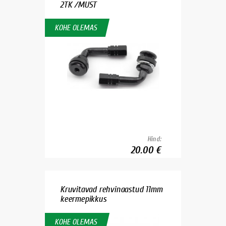
2TK /MUST
KOHE OLEMAS
Hind:
20.00 €
Kruvitavad rehvinaastud 11mm
keermepikkus
KOHE OLEMAS