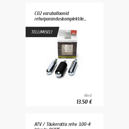
CO2 varuballoonid
rehviparanduskomplektile...
TELLIMISEL!
Hind:
13.50 €
ATV / Tõukeratta rehv 3.00-4