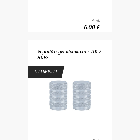
Hind:
6.00 €
Ventiilikorgid alumiinium 2TK /
HÕBE
TELLIMISEL!