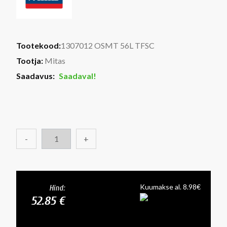
Tootekood:
1307012 OSMT 56L TFSC
Tootja:
Mitas
Saadavus:
Saadaval!
-
+
Kuumakse al. 8.98€
Hind:
52.85 €