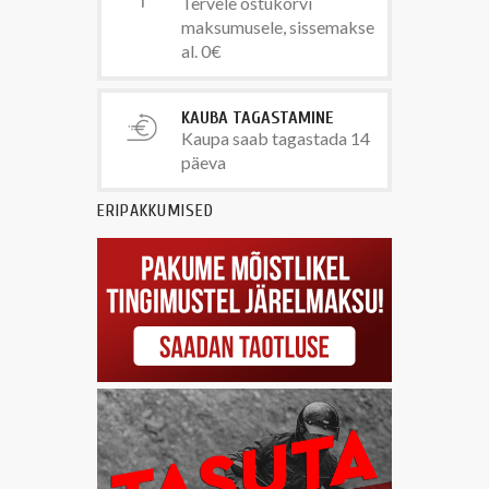
Tervele ostukorvi
maksumusele, sissemakse
al. 0€
KAUBA TAGASTAMINE
Kaupa saab tagastada 14
päeva
ERIPAKKUMISED