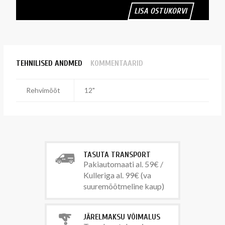
LISA OSTUKORVI
TEHNILISED ANDMED
KOMMENTAARID
Rehvimõõt
12"
TASUTA TRANSPORT
Pakiautomaati al. 59€ /
Kulleriga al. 99€ (va
suuremõõtmeline kaup)
JÄRELMAKSU VÕIMALUS