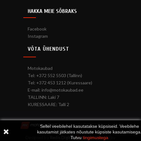
HAKKA MEIE SÕBRAKS
Facebook
Instagram
VÕTA ÜHENDUST
Motokaubad
Tel: +372 552 5503 (Tallinn)
Tel: +372 453 1212 (Kuressaare)
E-mail: info@motokaubad.ee
TALLINN: Laki 7
KURESSAARE: Talli 2
Copyright © 2017 Autofrend OÜ
Sellel veebilehel kasutatakse küpsiseid. Veebilehe
kasutamist jätkates nõustute küpsiste kasutamisega
Designed by
Redis Digital
and developed by
Tutvu
tingimustega