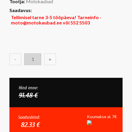
Tootja:
Motokaubad
Saadavus:
Tellimisel tarne 3-5 tööpäeva! Tarneinfo -
moto@motokaubad.ee või 552 5503
-
+
Hind enne:
91.48 €
Kuumakse al. 7€
Soodushind:
82.33 €