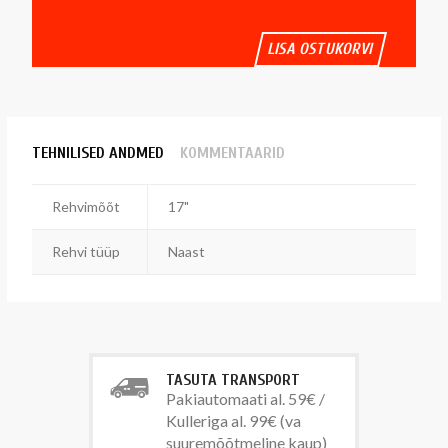
LISA OSTUKORVI
TEHNILISED ANDMED
KOMMENTAARID
Rehvimõõt
17"
Rehvi tüüp
Naast
TASUTA TRANSPORT
Pakiautomaati al. 59€ /
Kulleriga al. 99€ (va
suuremõõtmeline kaup)