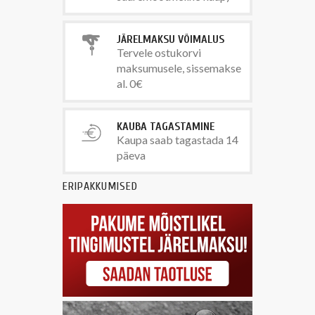
JÄRELMAKSU VÕIMALUS
Tervele ostukorvi
maksumusele, sissemakse
al. 0€
KAUBA TAGASTAMINE
Kaupa saab tagastada 14
päeva
ERIPAKKUMISED