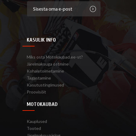
KASULIK INFO
Miks osta Motokaubad.ee-st?
Järelmaksuga ostmine
Kohaletoimetamine
Tagastamine
Kasutustingimused
Proovisõit
MOTOKAUBAD
Kauplused
Tooted
Järelmaksu päring