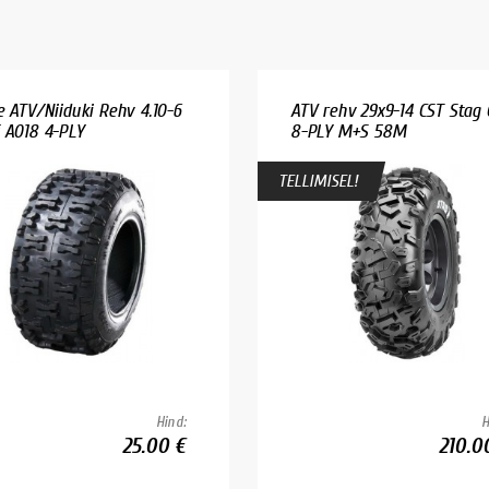
e ATV/Niiduki Rehv 4.10-6
ATV rehv 29x9-14 CST Stag
 A018 4-PLY
8-PLY M+S 58M
TELLIMISEL!
Hind:
H
25.00 €
210.0