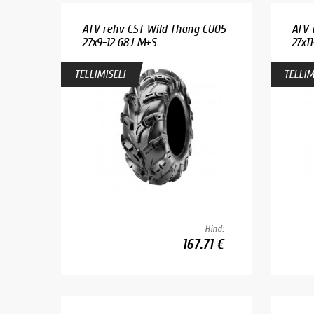
ATV rehv CST Wild Thang CU05
ATV 
27x9-12 68J M+S
27x1
TELLIMISEL!
TELLIM
Hind:
167.71 €