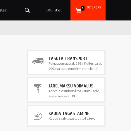
OSTUKORV
0
USED
LOGI SISSE
TASUTA TRANSPORT
Pakiautomaati al. 59€ / Kulleriga al.
99€ (va suuremõõtmeline kaup)
JÄRELMAKSU VÕIMALUS
Tervele ostukorvi maksumusele,
sissemakse al. 0€
KAUBA TAGASTAMINE
Kaupa saab tagastada 14 päeva