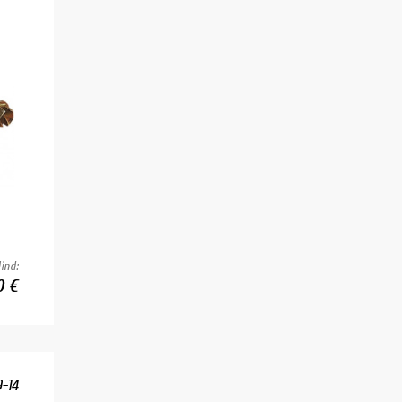
ind:
0 €
-14