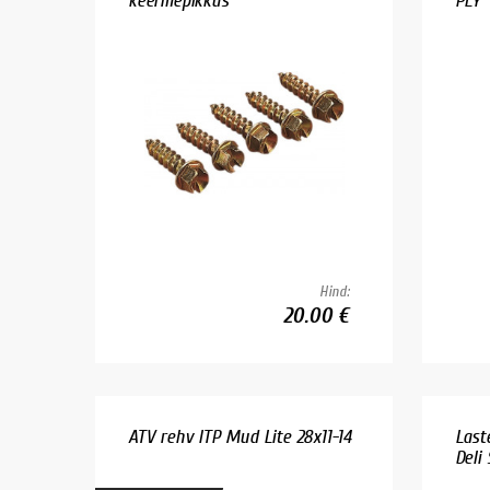
keermepikkus
PLY
Hind:
20.00 €
ATV rehv ITP Mud Lite 28x11-14
Last
Deli 