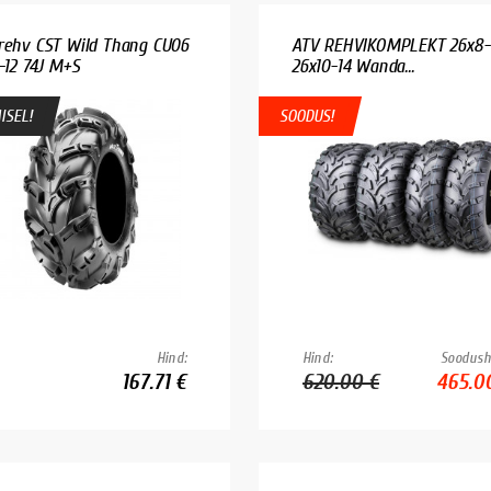
rehv CST Wild Thang CU06
ATV REHVIKOMPLEKT 26x8-1
1-12 74J M+S
26x10-14 Wanda...
ISEL!
SOODUS!
Hind:
Hind:
Soodush
167.71 €
620.00 €
465.0