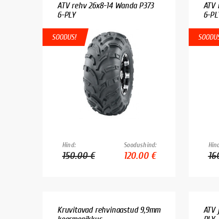
ATV rehv 26x8-14 Wanda P373
ATV 
6-PLY
6-PL
SOODUS!
SOODUS
Hind:
Soodushind:
Hind
150.00 €
120.00 €
16
Kruvitavad rehvinaastud 9,9mm
ATV 