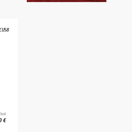
 CU58
ind:
0 €