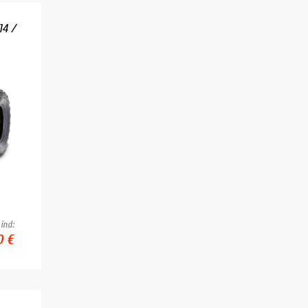
4 /
ind:
0 €