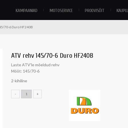
KAMPAANIAD
MOTOSERVICE
PROOVISÕIT
KAUPL
45/70-6 Duro HF240B
ATV rehv 145/70-6 Duro HF240B
Laste ATV'le mõeldud rehv
Mõõt: 145/70-6
2-kihiline
-
+