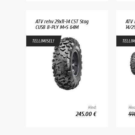
ATV rehv 29x11-14 CST Stag
ATV 
CU58 8-PLY M+S 64M
14/29
TELLIMISEL!
TELLIM
Hind:
Hind
245.00 €
91