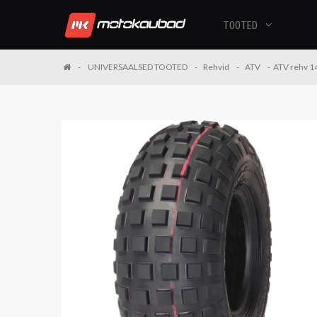
TOOTED
UNIVERSAALSED TOOTED
Rehvid
ATV
ATV rehv 1