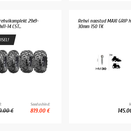
rehvikomplekt 29x9-
Rehvi naastud MAXI GRIP 
x11-14 CST...
30mm 150 TK
ISEL!
:
Soodushind:
H
0.00 €
819.00 €
145.0