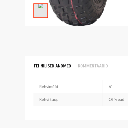
TEHNILISED ANDMED
KOMMENTAARID
Rehvimõõt
6"
Rehvi tüüp
Off-road