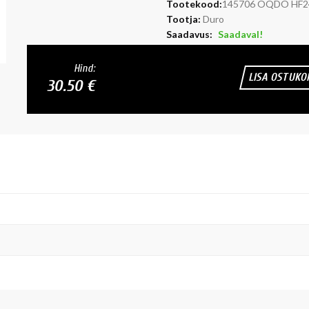
Tootekood:
145706 OQDO HF2
Tootja:
Duro
Saadavus:
Saadaval!
Hind:
LISA OSTUKO
30.50 €