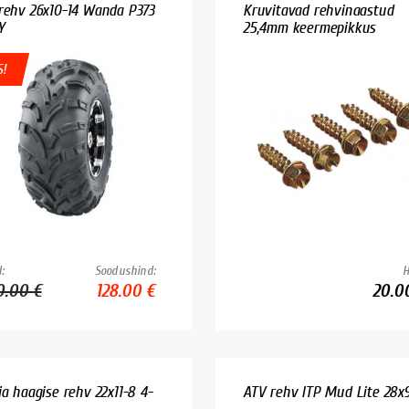
rehv 26x10-14 Wanda P373
Kruvitavad rehvinaastud
Y
25,4mm keermepikkus
!
:
Soodushind:
H
0.00 €
128.00 €
20.0
ja haagise rehv 22x11-8 4-
ATV rehv ITP Mud Lite 28x9