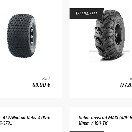
TELLIMISEL!
Hind:
H
69.00 €
177.8
e ATV/Niiduki Rehv 4.00-6
Rehvi naastud MAXI GRIP 
S-379...
18mm / 100 TK