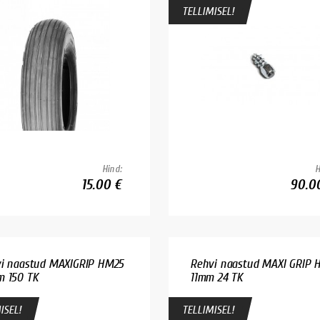
TELLIMISEL!
Hind:
H
15.00 €
90.0
i naastud MAXIGRIP HM25
Rehvi naastud MAXI GRIP 
 150 TK
11mm 24 TK
ISEL!
TELLIMISEL!