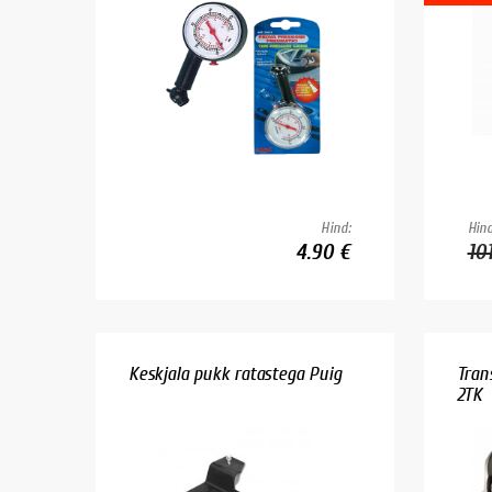
Hind:
Hind
4.90 €
10
Keskjala pukk ratastega Puig
Tran
2TK