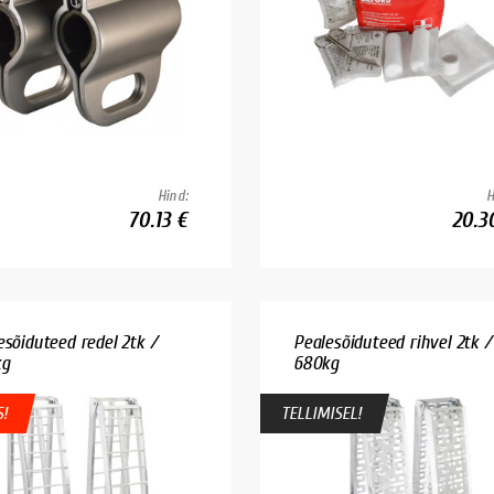
Hind:
H
70.13 €
20.3
esõiduteed redel 2tk /
Pealesõiduteed rihvel 2tk /
kg
680kg
!
TELLIMISEL!