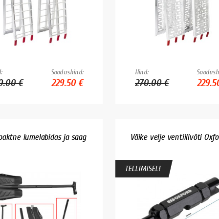
:
Soodushind:
Hind:
Soodush
0.00 €
229.50 €
270.00 €
229.5
aktne lumelabidas ja saag
Väike velje ventiilivõti Oxf
TELLIMISEL!