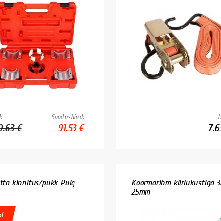
:
Soodushind:
H
0.63 €
91.53 €
7.6
atta kinnitus/pukk Puig
Koormarihm kiirlukustiga 
25mm
!