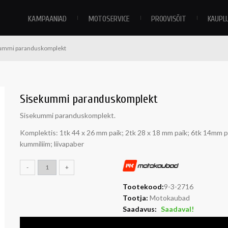
KAMPAANIAD
MOTOSERVICE
PROOVISÕIT
KAUPL
ummi paranduskomplekt
Sisekummi paranduskomplekt
Sisekummi paranduskomplekt.
Komplektis: 1tk 44 x 26 mm paik; 2tk 28 x 18 mm paik; 6tk 14mm p
kummiliim; liivapaber
-
+
Tootekood:
9-3-2716
Tootja:
Motokaubad
Saadavus:
Saadaval!