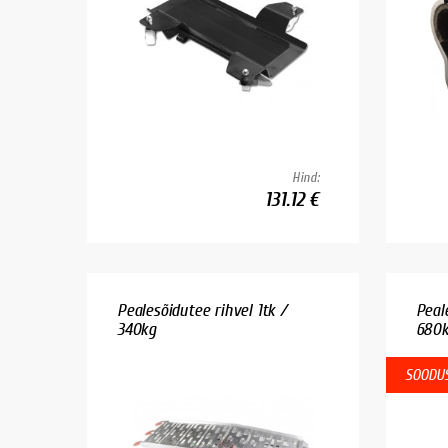
Hind:
131.12 €
Pealesõidutee rihvel 1tk /
Peal
340kg
680
SOODUS