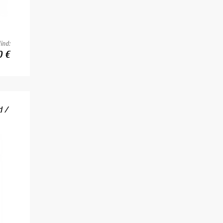
ind:
0 €
d /