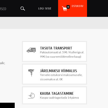
OSTUKORV
0
USED
LOGI SISSE
TASUTA TRANSPORT
Pakiautomaati al. 59€ / Kulleriga al.
99€ (va suuremõõtmeline kaup)
aik;
JÄRELMAKSU VÕIMALUS
Tervele ostukorvi maksumusele,
sissemakse al. 0€
KAUBA TAGASTAMINE
Kaupa saab tagastada 14 päeva