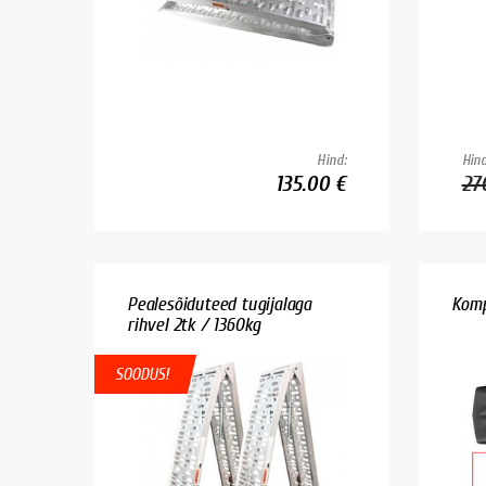
Hind:
Hind
135.00 €
27
Pealesõiduteed tugijalaga
Komp
rihvel 2tk / 1360kg
SOODUS!