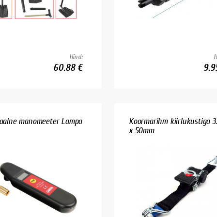
Hind:
H
60.88 €
9.9
taalne manomeeter Lampa
Koormarihm kiirlukustiga 3
x 50mm