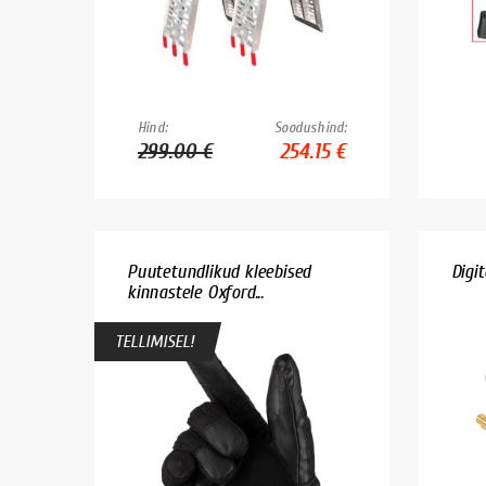
Hind:
Soodushind:
299.00 €
254.15 €
Puutetundlikud kleebised
Digi
kinnastele Oxford...
TELLIMISEL!