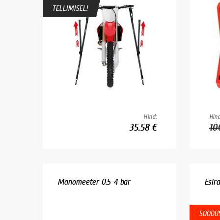
TELLIMISEL!
Hind:
Hind
35.58 €
10
Manomeeter 0.5-4 bar
Esir
SOODUS