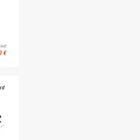
ind:
0 €
ord