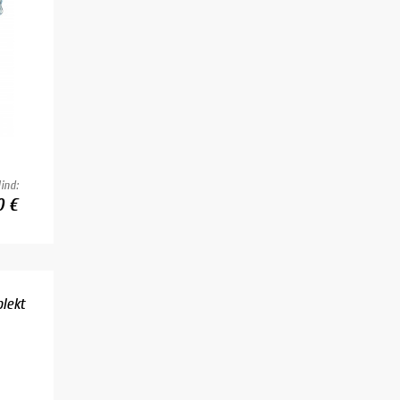
ind:
0 €
lekt