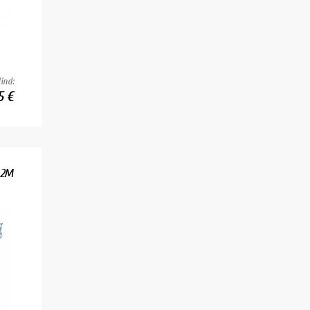
ind:
5 €
.2M