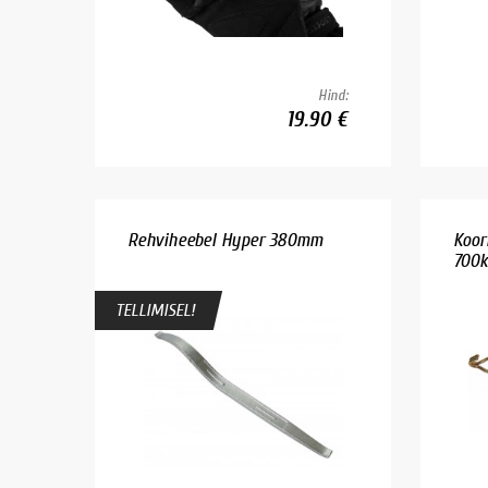
Hind:
19.90 €
Rehviheebel Hyper 380mm
Koor
700k
TELLIMISEL!