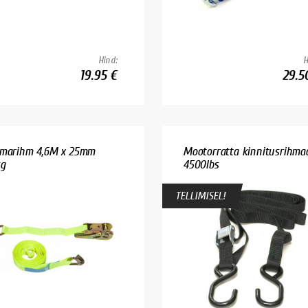
Hind:
H
19.95 €
29.5
marihm 4,6M x 25mm
Mootorratta kinnitusrihma
g
4500lbs
TELLIMISEL!