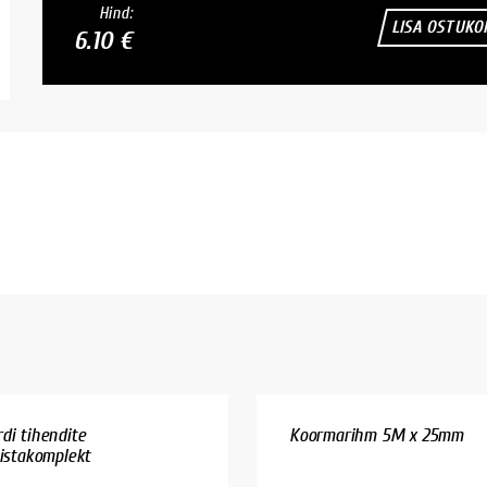
Hind:
LISA OSTUKO
6.10 €
di tihendite
Koormarihm 5M x 25mm
iistakomplekt