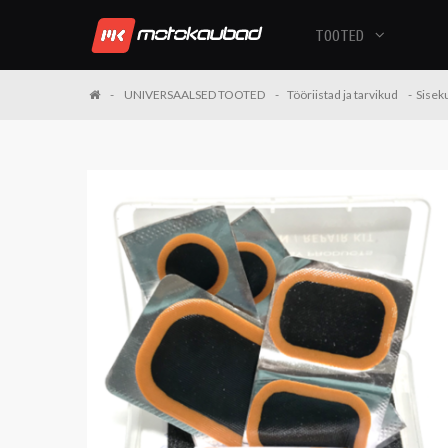
TOOTED
UNIVERSAALSED TOOTED
Tööriistad ja tarvikud
Sisek