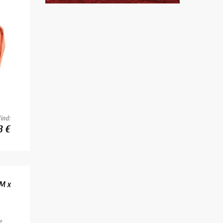
ind:
3 €
3M x