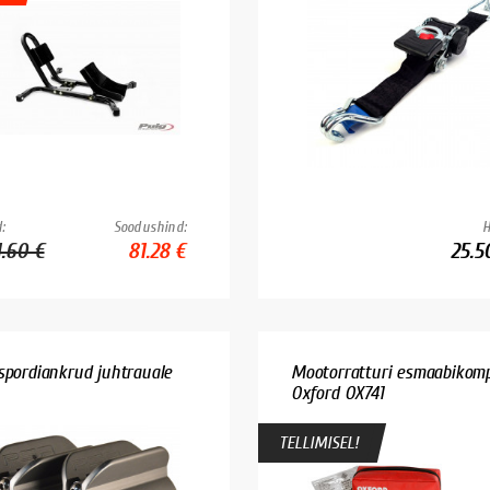
:
Soodushind:
H
1.60 €
81.28 €
25.5
spordiankrud juhtrauale
Mootorratturi esmaabikomp
Oxford OX741
TELLIMISEL!