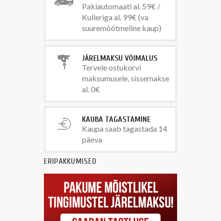
Pakiautomaati al. 59€ /
Kulleriga al. 99€ (va
suuremõõtmeline kaup)
JÄRELMAKSU VÕIMALUS
Tervele ostukorvi
maksumusele, sissemakse
al. 0€
KAUBA TAGASTAMINE
Kaupa saab tagastada 14
päeva
ERIPAKKUMISED