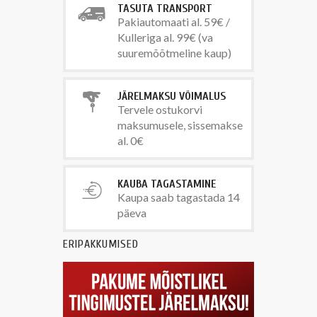
TASUTA TRANSPORT
Pakiautomaati al. 59€ /
Kulleriga al. 99€ (va
suuremõõtmeline kaup)
JÄRELMAKSU VÕIMALUS
Tervele ostukorvi
maksumusele, sissemakse
al. 0€
KAUBA TAGASTAMINE
Kaupa saab tagastada 14
päeva
ERIPAKKUMISED