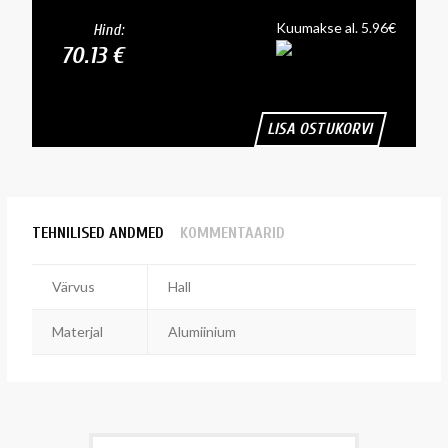
Kuumakse al. 5.96€
Hind:
70.13 €
LISA OSTUKORVI
TEHNILISED ANDMED
KOMMENTAARID
Värvus
Hall
Materjal
Alumiinium