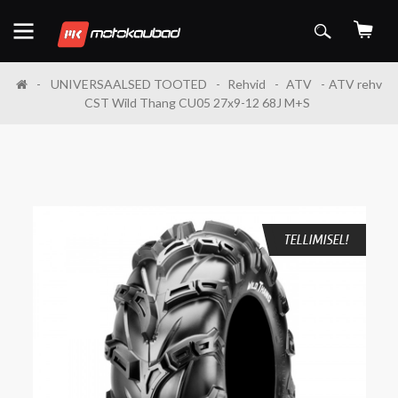
UNIVERSAALSED TOOTED
Rehvid
ATV
ATV rehv
CST Wild Thang CU05 27x9-12 68J M+S
TELLIMISEL!