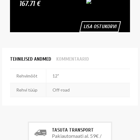
167.71 €
LISA OSTUKORVI
TEHNILISED ANDMED
KOMMENTAARID
Rehvimõõt
12"
Rehvi tüüp
Off-road
TASUTA TRANSPORT
Pakiautomaati al. 59€ /