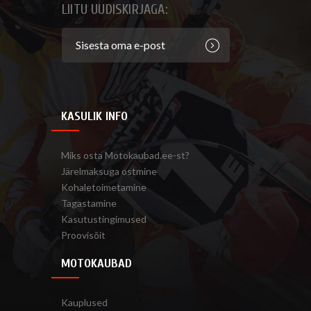
LIITU UUDISKIRJAGA:
KASULIK INFO
Miks osta Motokaubad.ee-st?
Järelmaksuga ostmine
Kohaletoimetamine
Tagastamine
Kasutustingimused
Proovisõit
MOTOKAUBAD
Kauplused