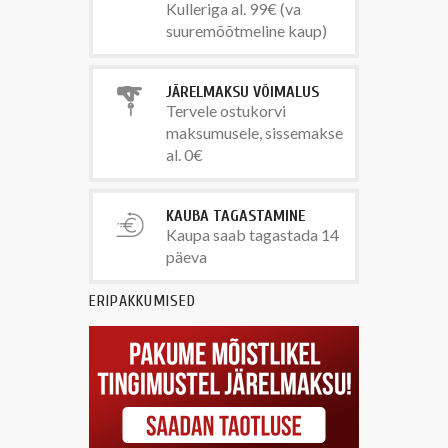
Kulleriga al. 99€ (va
suuremõõtmeline kaup)
JÄRELMAKSU VÕIMALUS
Tervele ostukorvi
maksumusele, sissemakse
al. 0€
KAUBA TAGASTAMINE
Kaupa saab tagastada 14
päeva
ERIPAKKUMISED