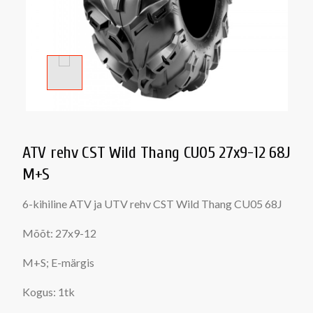
ATV rehv CST Wild Thang CU05 27x9-12 68J
M+S
6-kihiline ATV ja UTV rehv CST Wild Thang CU05 68J
Mõõt: 27x9-12
M+S; E-märgis
Kogus: 1tk