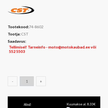
Tootekood:
74-8602
Tootja:
CST
Saadavus:
Tellimisel! Tarneinfo - moto@motokaubad.ee või
552 5503
-
+
Kuumakse al. 8.33€
Hind: