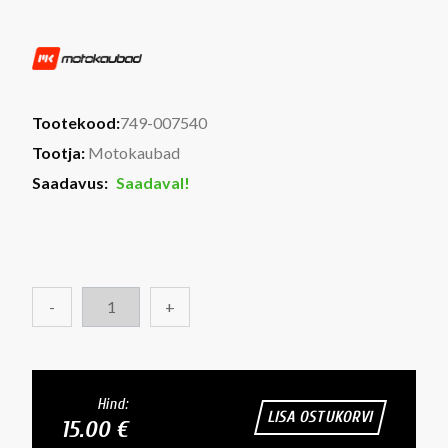
Tootekood:
749-007540
Tootja:
Motokaubad
Saadavus:
Saadaval!
-
+
Hind:
LISA OSTUKORVI
15.00 €