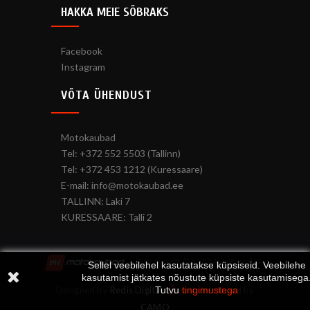
HAKKA MEIE SÕBRAKS
Facebook
Instagram
VÕTA ÜHENDUST
Motokaubad
Tel: +372 552 5503 (Tallinn)
Tel: +372 453 1212 (Kuressaare)
E-mail: info@motokaubad.ee
TALLINN: Laki 7
KURESSAARE: Talli 2
Copyright © 2017 Autofrend OÜ
Sellel veebilehel kasutatakse küpsiseid. Veebilehe
kasutamist jätkates nõustute küpsiste kasutamisega
Tutvu
tingimustega
Designed by
Redis Digital
and developed by
CAMO