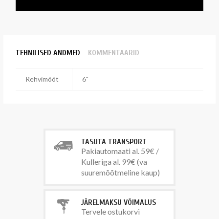
TEHNILISED ANDMED
KOMMENTAARID
Rehvimõõt
6"
TASUTA TRANSPORT
Pakiautomaati al. 59€ /
Kulleriga al. 99€ (va
suuremõõtmeline kaup)
JÄRELMAKSU VÕIMALUS
Tervele ostukorvi