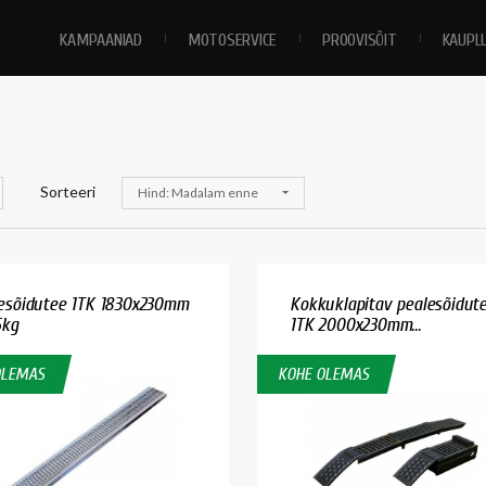
KAMPAANIAD
MOTOSERVICE
PROOVISÕIT
KAUPL
Sorteeri
Hind: Madalam enne
esõidutee 1TK 1830x230mm
Kokkuklapitav pealesõidut
5kg
1TK 2000x230mm...
OLEMAS
KOHE OLEMAS