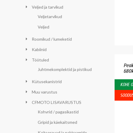
Veljed ja tarvikud
Veljetarvikud
Veljed
Roomikud / lumeketid
Kabiinid
Töötuled
Peal
Juhtmekomplektid ja pistikud
680
Kütusekanistrid
KOHE 
Muu varustus
SOODU
CFMOTO LISAVARUSTUS
Kohvrid / pagasikastid
Gripid ja käekaitsmed
Kaitserauad ja pakiraamide