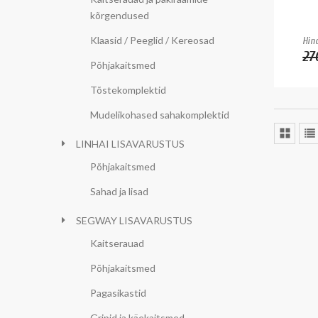
kõrgendused
Klaasid / Peeglid / Kereosad
Hind
27
Põhjakaitsmed
Tõstekomplektid
Mudelikohased sahakomplektid
LINHAI LISAVARUSTUS
Põhjakaitsmed
Sahad ja lisad
SEGWAY LISAVARUSTUS
Kaitserauad
Põhjakaitsmed
Pagasikastid
Gripid ja käekaitsmed