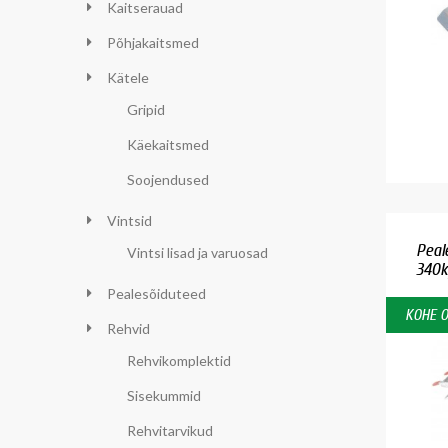
Kaitserauad
Põhjakaitsmed
Kätele
Gripid
Käekaitsmed
Soojendused
Vintsid
Peal
Vintsi lisad ja varuosad
340k
Pealesõiduteed
KOHE 
Rehvid
Rehvikomplektid
Sisekummid
Rehvitarvikud