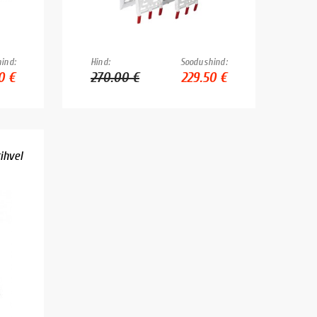
ind:
Hind:
Soodushind:
0 €
270.00 €
229.50 €
ihvel