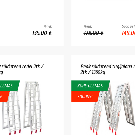
Hind:
Hind:
Soodush
135.00 €
178.00 €
149.0
esõiduteed redel 2tk /
Pealesõiduteed tugijalaga r
kg
2tk / 1360kg
OLEMAS
KOHE OLEMAS
S!
SOODUS!