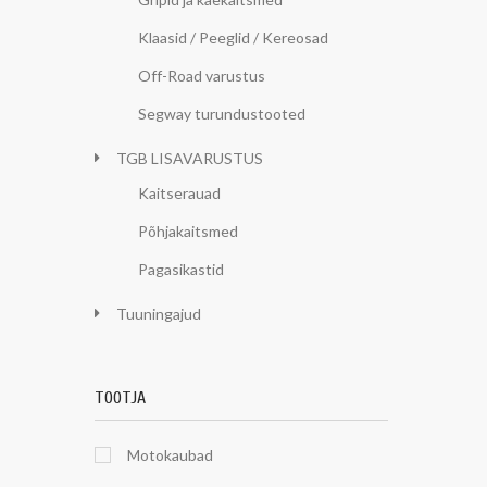
Klaasid / Peeglid / Kereosad
Off-Road varustus
Segway turundustooted
TGB LISAVARUSTUS
Kaitserauad
Põhjakaitsmed
Pagasikastid
Tuuningajud
TOOTJA
Motokaubad