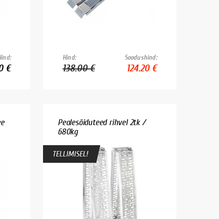
Hind:
Hind:
Soodushind:
0 €
138.00 €
124.20 €
ee
Pealesõiduteed rihvel 2tk /
680kg
TELLIMISEL!