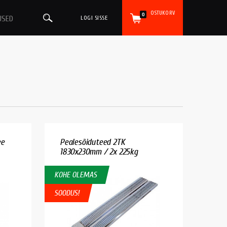
OSTUKORV
0
USED
LOGI SISSE
ee
Pealesõiduteed 2TK
1830x230mm / 2x 225kg
KOHE OLEMAS
SOODUS!