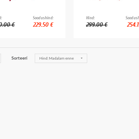
:
Soodushind:
Hind:
Soodush
0.00 €
229.50 €
299.00 €
254.1
Sorteeri
Hind: Madalam enne