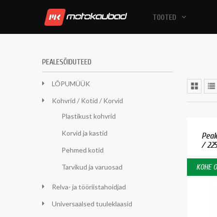
TOOTED
PEALESÕIDUTEED
LÕPUMÜÜK
Kohvrid / Kotid / Korvid
Plastikust kohvrid
Korvid ja kastid
Peal
/ 22
Pehmed kotid
Tarvikud ja varuosad
KOHE 
Relva- ja tööriistahoidjad
Universaalsed tuuleklaasid