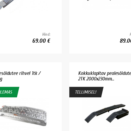
Hind:
69.00 €
89.0
esõidutee rihvel 1tk /
Kokkuklapitav pealesõidut
g
2TK 2000x230mm...
OLEMAS
TELLIMISEL!