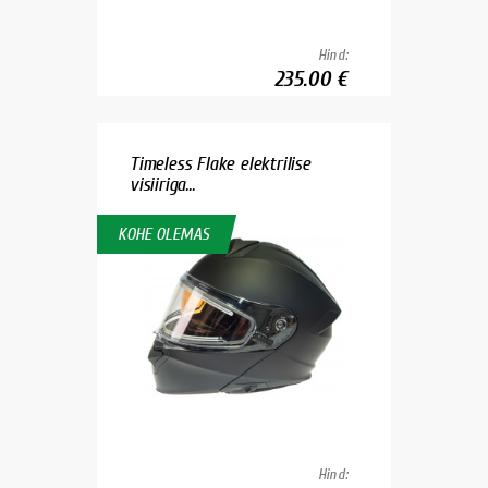
Hind:
235.00 €
Timeless Flake elektrilise
visiiriga...
KOHE OLEMAS
Hind: