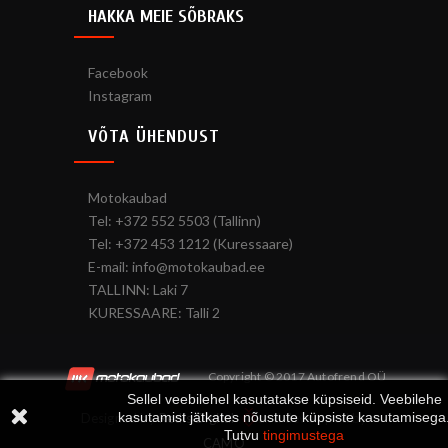
HAKKA MEIE SÕBRAKS
Facebook
Instagram
VÕTA ÜHENDUST
Motokaubad
Tel: +372 552 5503 (Tallinn)
Tel: +372 453 1212 (Kuressaare)
E-mail: info@motokaubad.ee
TALLINN: Laki 7
KURESSAARE: Talli 2
Copyright © 2017 Autofrend OÜ
Sellel veebilehel kasutatakse küpsiseid. Veebilehe
kasutamist jätkates nõustute küpsiste kasutamisega
Designed by
Redis Digital
and developed by
Tutvu
tingimustega
CAMO