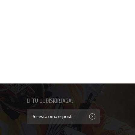
LIITU UUDISKIRJAGA: