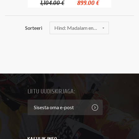
1,104.00 €
899.00 €
Sorteeri
Hind: Madalam enne
LIITU UUDISKIRJAGA: