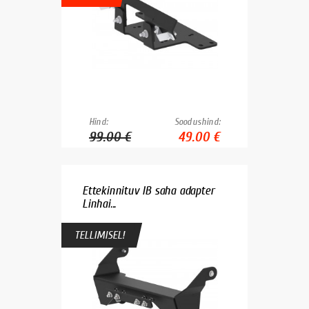
Hind:
Soodushind:
99.00 €
49.00 €
Ettekinnituv IB saha adapter
Linhai...
TELLIMISEL!