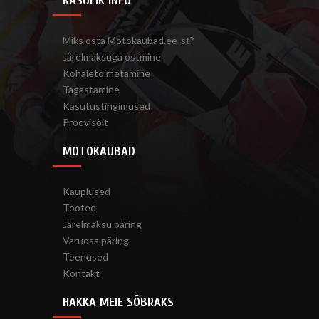
KASULIK INFO
Miks osta Motokaubad.ee-st?
Järelmaksuga ostmine
Kohaletoimetamine
Tagastamine
Kasutustingimused
Proovisõit
MOTOKAUBAD
Kauplused
Tooted
Järelmaksu päring
Varuosa päring
Teenused
Kontakt
HAKKA MEIE SÕBRAKS