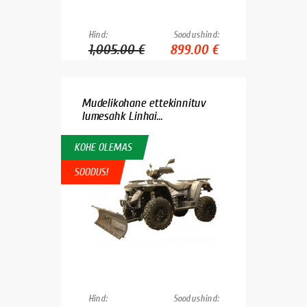
Hind:
Soodushind:
1,005.00 €
899.00 €
Mudelikohane ettekinnituv
lumesahk Linhai...
KOHE OLEMAS
SOODUS!
Hind:
Soodushind: