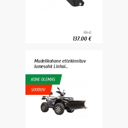
Hind:
137.00 €
Mudelikohane ettekinnituv
lumesahk Linhai...
KOHE OLEMAS
SOODUS!