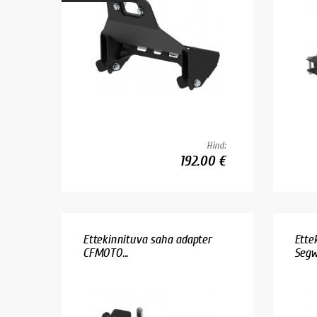
Hind:
192.00 €
Ettekinnituva saha adapter
Ette
CFMOTO...
Segw