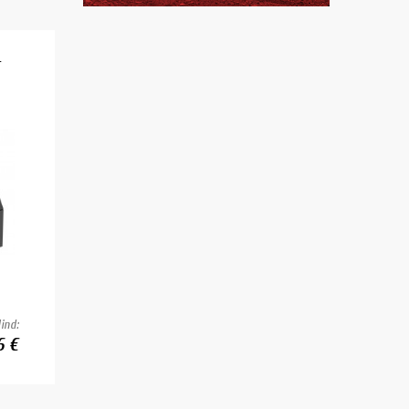
ind:
6 €