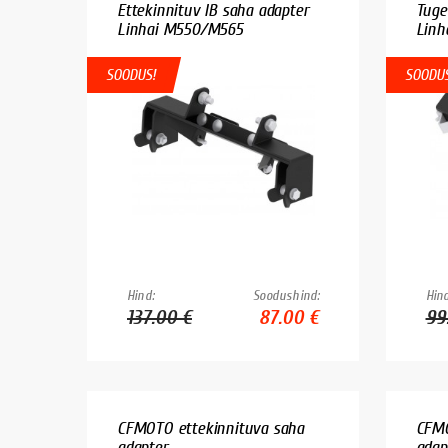
Ettekinnituv IB saha adapter
Tuge
Linhai M550/M565
Linha
SOODUS!
SOODUS
Hind:
Soodushind:
Hind
137.00 €
87.00 €
99
CFMOTO ettekinnituva saha
CFMO
adapter...
adapt