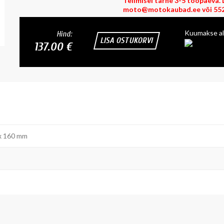
Tellmisel tarne 3-5 tööpäeva. L
moto@motokaubad.ee või 552
Kuumakse al
Hind:
LISA OSTUKORVI
137.00 €
 x 160 mm