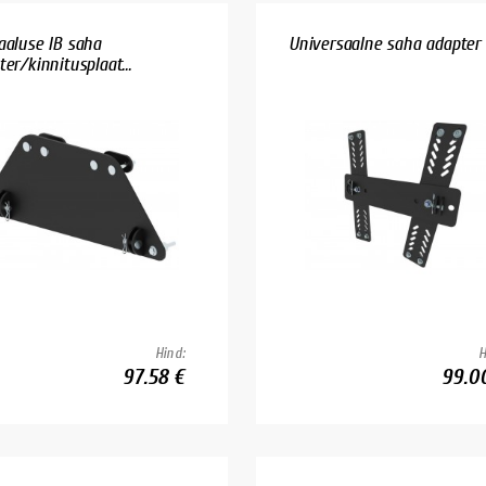
aaluse IB saha
Universaalne saha adapter 
er/kinnitusplaat...
Hind:
H
97.58 €
99.0