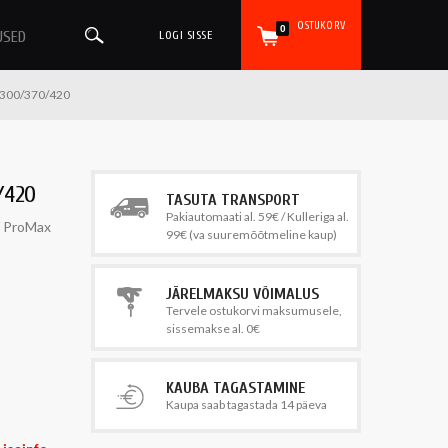
OSTUKORV
0
USED
LOGI SISSE
i 300/370/420
/420
TASUTA TRANSPORT
Pakiautomaati al. 59€ / Kulleriga al.
/ ProMax
99€ (va suuremõõtmeline kaup)
JÄRELMAKSU VÕIMALUS
Tervele ostukorvi maksumusele,
sissemakse al. 0€
KAUBA TAGASTAMINE
Kaupa saab tagastada 14 päeva