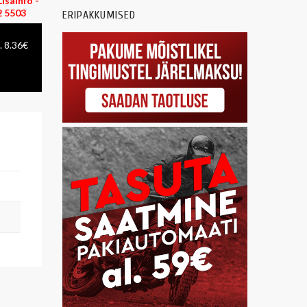
isainfo -
 5503
ERIPAKKUMISED
. 8.36€