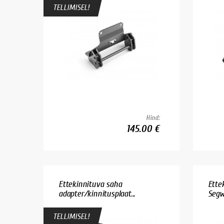
TELLIMISEL!
Hind:
145.00 €
Ettekinnituva saha
Ette
adapter/kinnitusplaat...
Segw
TELLIMISEL!