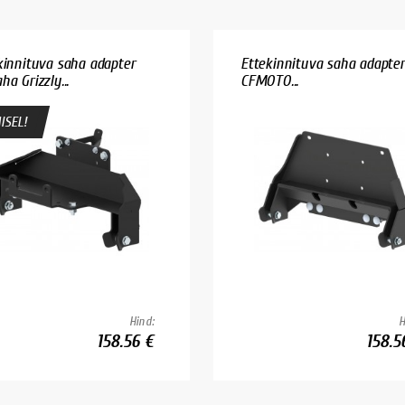
kinnituva saha adapter
Ettekinnituva saha adapter
a Grizzly...
CFMOTO...
ISEL!
Hind:
H
158.56 €
158.5