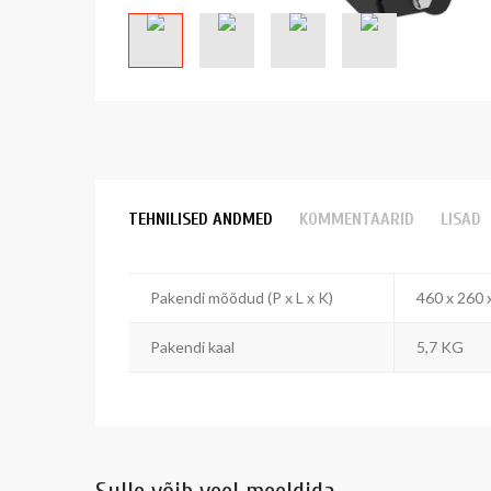
TEHNILISED ANDMED
KOMMENTAARID
LISAD
Pakendi mõõdud (P x L x K)
460 x 260
Pakendi kaal
5,7 KG