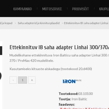
KAMPAANIAD
MOTOSERVICE
PROOVISÕIT
KAUPL
d ja kopad
Saha adapterid ja kinnitusplaadid
Ettekinnituv IB saha adapter Linha
Ettekinnituv IB saha adapter Linhai 300/370
Mudelikohane ettekinnituva Iron Balticu saha adapter Linhai 300 
370 / ProMax 420 mudelitele.
Kasutamiseks kitsaste aiskadega (tootekood
20.6400)
-
+
Tootekood:
03.10100
Tootja:
Iron Baltic
Saadavus: