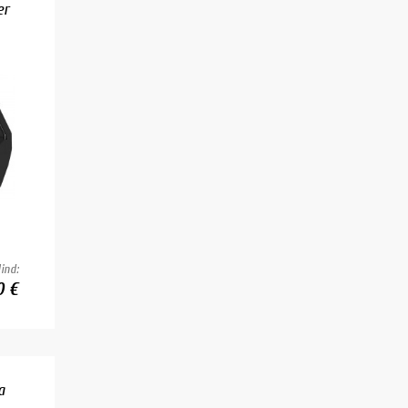
er
ind:
0 €
a