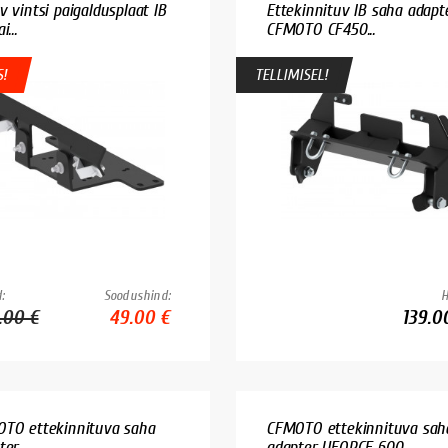
v vintsi paigaldusplaat IB
Ettekinnituv IB saha adapt
i...
CFMOTO CF450...
!
TELLIMISEL!
:
Soodushind:
H
.00 €
49.00 €
139.0
TO ettekinnituva saha
CFMOTO ettekinnituva sah
er...
adapter UFORCE 600