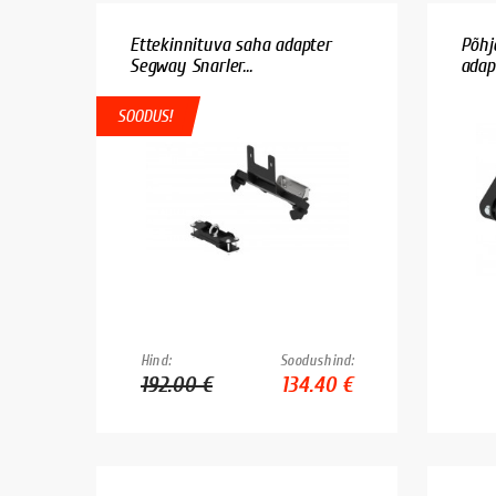
Ettekinnituva saha adapter
Põhj
Segway Snarler...
adapt
SOODUS!
Hind:
Soodushind:
192.00 €
134.40 €