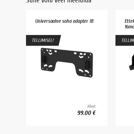
Sulle võib veel meeldida
Universaalne saha adapter IB
Ette
Yamah
TELLIMISEL!
TELLIM
Hind:
99.00 €