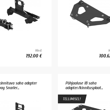
Hind:
H
192.00 €
100.6
kinnituva saha adapter
Põhjaaluse IB saha
ay Snarler...
adapter/kinnitusplaat...
TELLIMISEL!