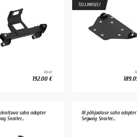
TELLIMISEL!
Hind:
H
192.00 €
189.0
kinnituva saha adapter
IB põhjaaluse saha adapter
ay Snarler...
Segway Snarler...