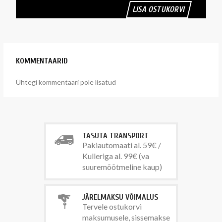
LISA OSTUKORVI
KOMMENTAARID
Ühtegi kommentaari pole lisatud
TASUTA TRANSPORT
Pakiautomaati al. 59€ /
Kulleriga al. 99€ (va
suuremõõtmeline kaup)
JÄRELMAKSU VÕIMALUS
Tervele ostukorvi
maksumusele, sissemakse