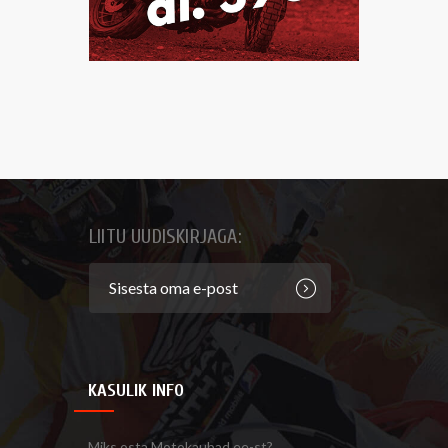
LIITU UUDISKIRJAGA:
KASULIK INFO
Miks osta Motokaubad.ee-st?