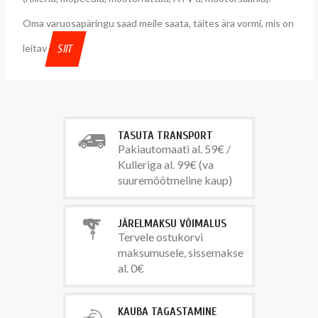
Oma varuosapäringu saad meile saata, täites ära vormi, mis on
leitav
SIIT
TASUTA TRANSPORT
Pakiautomaati al. 59€ /
Kulleriga al. 99€ (va
suuremõõtmeline kaup)
JÄRELMAKSU VÕIMALUS
Tervele ostukorvi
maksumusele, sissemakse
al. 0€
KAUBA TAGASTAMINE