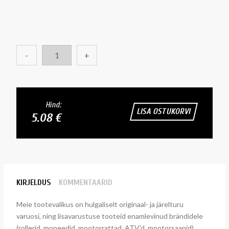
-
+
Hind:
LISA OSTUKORVI
5.08 €
KIRJELDUS
KOMMENTAARID
Meie tootevalikus on hulgaliselt originaal- ja järelturu
varuosi, ning lisavarustuse tooteid enamlevinud brändidele
(rollerid, mopeedid, mootorrattad, ATV'd, mootorsaanid).