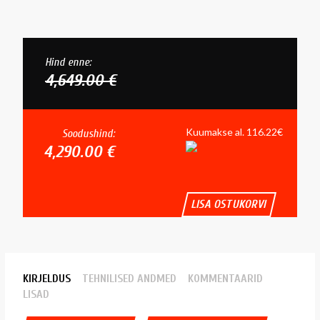
Hind enne:
4,649.00 €
Kuumakse al. 116.22€
Soodushind:
4,290.00 €
LISA OSTUKORVI
KIRJELDUS
TEHNILISED ANDMED
KOMMENTAARID
LISAD