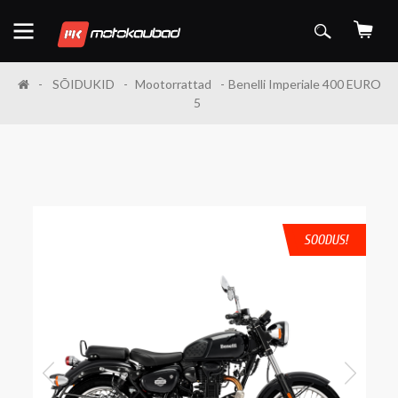
SÕIDUKID
Mootorrattad
Benelli Imperiale 400 EURO
5
SOODUS!