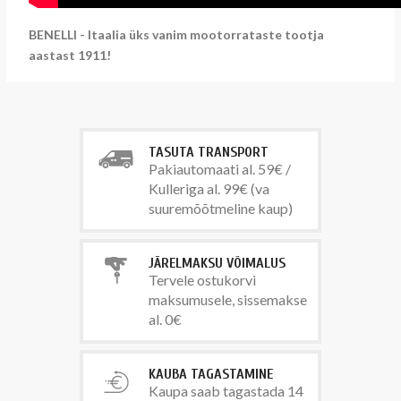
BENELLI - Itaalia üks vanim mootorrataste tootja
aastast 1911!
TASUTA TRANSPORT
Pakiautomaati al. 59€ /
Kulleriga al. 99€ (va
suuremõõtmeline kaup)
JÄRELMAKSU VÕIMALUS
Tervele ostukorvi
maksumusele, sissemakse
al. 0€
KAUBA TAGASTAMINE
Kaupa saab tagastada 14