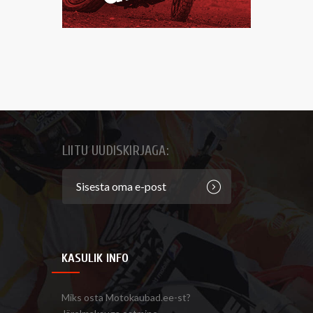
LIITU UUDISKIRJAGA:
KASULIK INFO
Miks osta Motokaubad.ee-st?