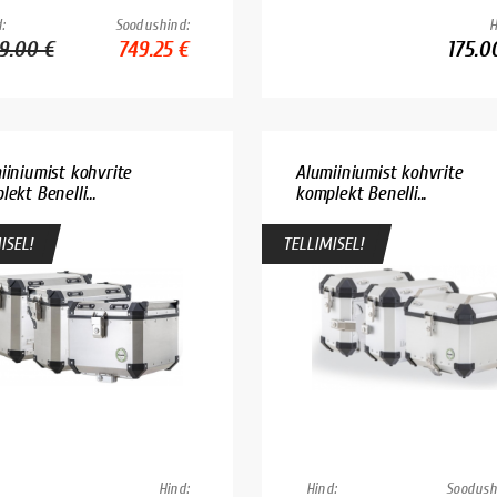
:
Soodushind:
H
9.00 €
749.25 €
175.0
iiniumist kohvrite
Alumiiniumist kohvrite
ekt Benelli...
komplekt Benelli...
ISEL!
TELLIMISEL!
Hind:
Hind:
Soodush