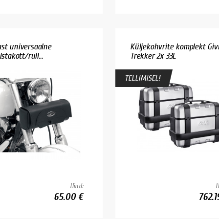
st universaalne
Küljekohvrite komplekt Giv
istakott/rull...
Trekker 2x 33L
TELLIMISEL!
Hind:
H
65.00 €
762.1