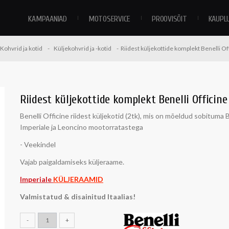
KAMPAANIAD
MOTOSERVICE
PROOVISÕIT
KAUPL
Kohvrid ja kotid
Küljekohvrid ja -kotid
Riidest küljekottide komplekt Benelli Of
Riidest küljekottide komplekt Benelli Officine
Benelli Officine riidest küljekotid (2tk), mis on mõeldud sobituma B
Imperiale ja Leoncino mootorratastega
- Veekindel
Vajab paigaldamiseks küljeraame.
Imperiale
KÜLJERAAMID
Valmistatud & disainitud Itaalias!
-
+