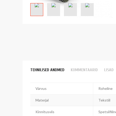
TEHNILISED ANDMED
KOMMENTAARID
LISAD
Värvus
Roheline
Materjal
Tekstiil
Kinnitusviis
Spetsiifilin