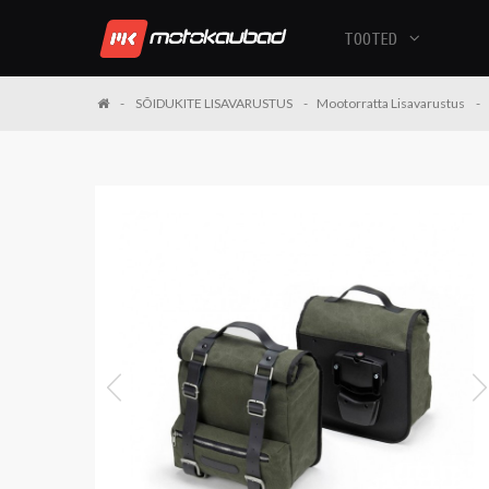
TOOTED
SÕIDUKITE LISAVARUSTUS
Mootorratta Lisavarustus