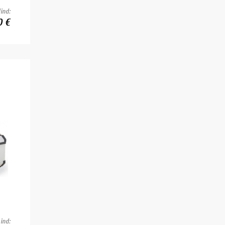
ind:
0 €
ind: