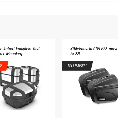
e kohvri komplekt Givi
Küljekohvrid GIVI E22, must
ker Monokey...
2x 22L
!
TELLIMISEL!