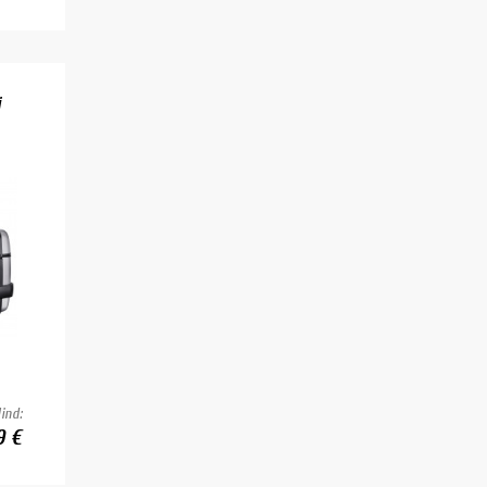
i
ind:
9 €