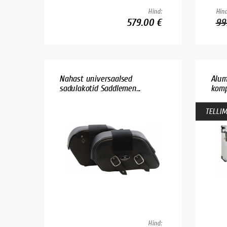
Hind:
Hind
579.00 €
99
Nahast universaalsed
Alum
sadulakotid Saddlemen...
kompl
TELLIM
Hind: