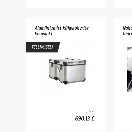
Alumiiniumist küljekohvrite
Naha
komplekt...
tööri
TELLIMISEL!
Hind:
690.13 €