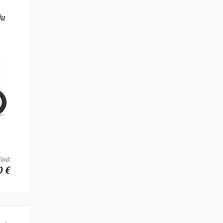
ju
ind:
0 €