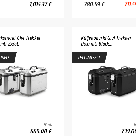
1,015.37 €
780.59 €
711.5
ekohvrid Givi Trekker
Küljekohvrid Givi Trekker
miti 2x36L
Dolomiti Black...
ISEL!
TELLIMISEL!
Hind:
H
669.00 €
739.0