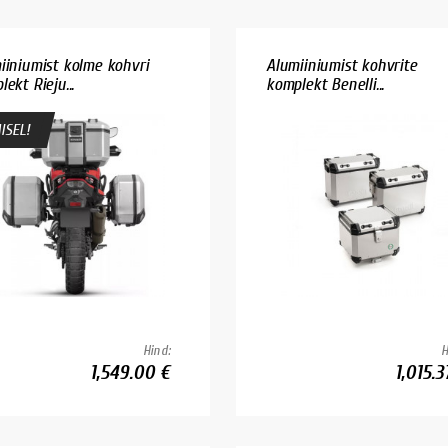
iiniumist kolme kohvri
Alumiiniumist kohvrite
ekt Rieju...
komplekt Benelli...
ISEL!
Hind:
H
1,549.00 €
1,015.3