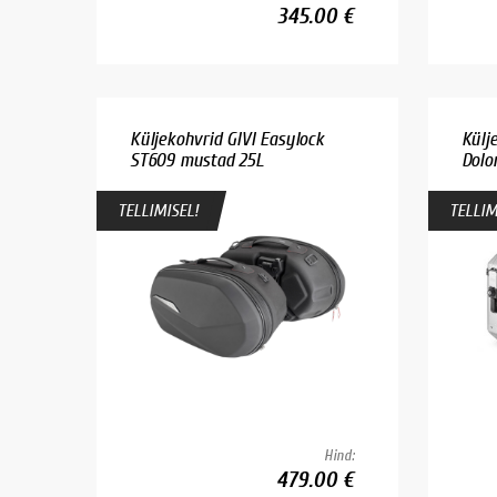
345.00 €
Küljekohvrid GIVI Easylock
Külj
ST609 mustad 25L
Dolo
TELLIMISEL!
TELLIM
Hind:
479.00 €