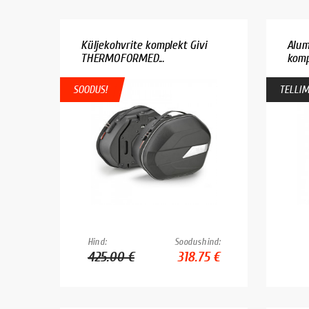
Küljekohvrite komplekt Givi
Alum
THERMOFORMED...
kompl
SOODUS!
TELLIM
Hind:
Soodushind:
425.00 €
318.75 €