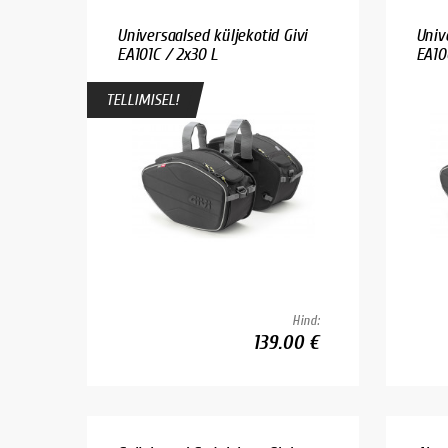
Universaalsed küljekotid Givi
Univ
EA101C / 2x30 L
EA10
TELLIMISEL!
Hind:
139.00 €