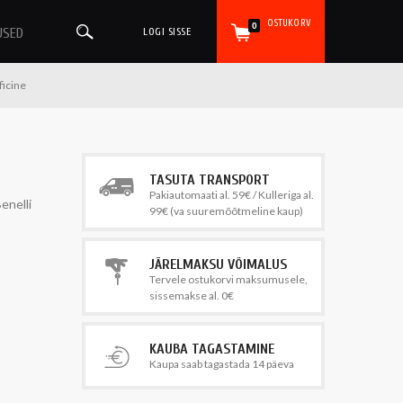
OSTUKORV
0
USED
LOGI SISSE
ficine
TASUTA TRANSPORT
Pakiautomaati al. 59€ / Kulleriga al.
enelli
99€ (va suuremõõtmeline kaup)
JÄRELMAKSU VÕIMALUS
Tervele ostukorvi maksumusele,
sissemakse al. 0€
KAUBA TAGASTAMINE
Kaupa saab tagastada 14 päeva