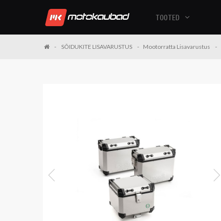
TOOTED
SÕIDUKITE LISAVARUSTUS
Mootorratta Lisavarustus