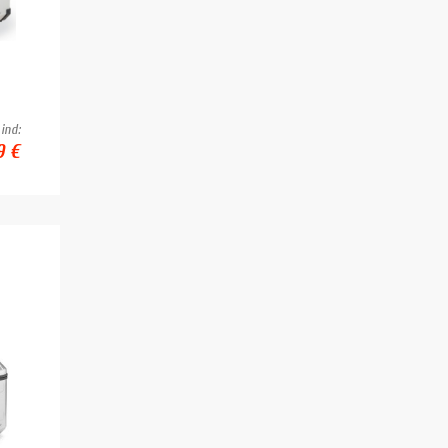
ind:
9 €