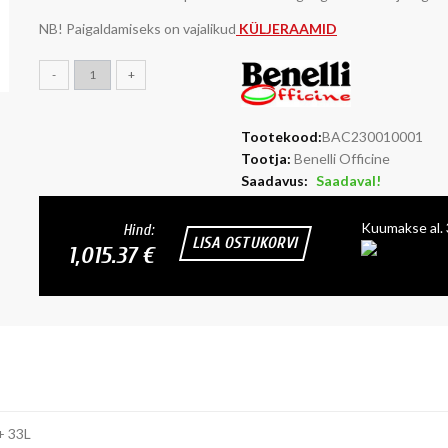
NB! Paigaldamiseks on vajalikud
KÜLJERAAMID
-
+
Tootekood:
BAC230010001
Tootja:
Benelli Officine
Saadavus:
Saadaval!
Kuumakse al.
Hind:
LISA OSTUKORVI
1,015.37 €
+ 33L