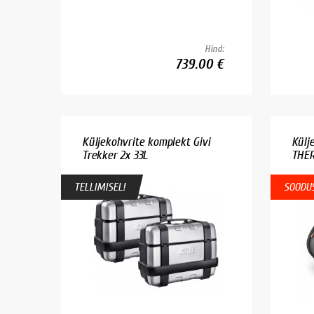
Hind:
739.00 €
Küljekohvrite komplekt Givi
Külj
Trekker 2x 33L
THER
TELLIMISEL!
SOODUS