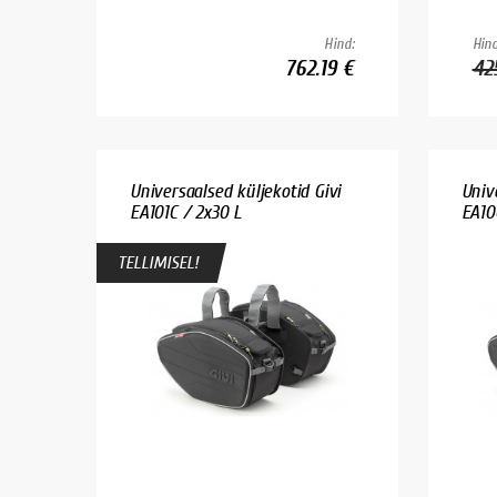
Hind:
Hind
762.19 €
42
Universaalsed küljekotid Givi
Univ
EA101C / 2x30 L
EA10
TELLIMISEL!