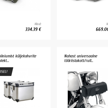
Hind:
H
334.39 €
669.0
iiniumist küljekohvrite
Nahast universaalne
ekt...
tööriistakott/rull...
ISEL!