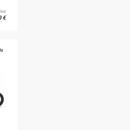
ind:
0 €
ju