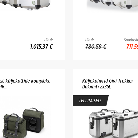
Hind:
Hind:
Soodush
1,015.37 €
780.59 €
711.5
est küljekottide komplekt
Küljekohvrid Givi Trekker
i...
Dolomiti 2x36L
TELLIMISEL!