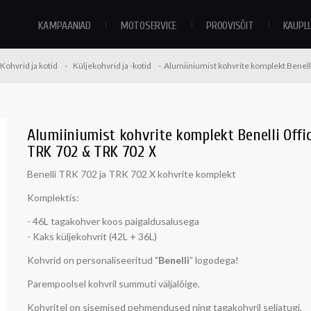
KAMPAANIAD
MOTOSERVICE
PROOVISÕIT
KAUPL
Kohvrid ja kotid
Küljekohvrid ja -kotid
Alumiiniumist kohvrite komplekt Benell
Alumiiniumist kohvrite komplekt Benelli Offi
TRK 702 & TRK 702 X
Benelli TRK 702 ja TRK 702 X kohvrite komplekt
Komplektis:
- 46L tagakohver koos paigaldusalusega
- Kaks küljekohvrit (42L + 36L)
Kohvrid on personaliseeritud
"
Benelli
” logodega!
Parempoolsel kohvril summuti väljalõige.
Kohvritel on sisemised pehmendused ning tagakohvril seljatugi.