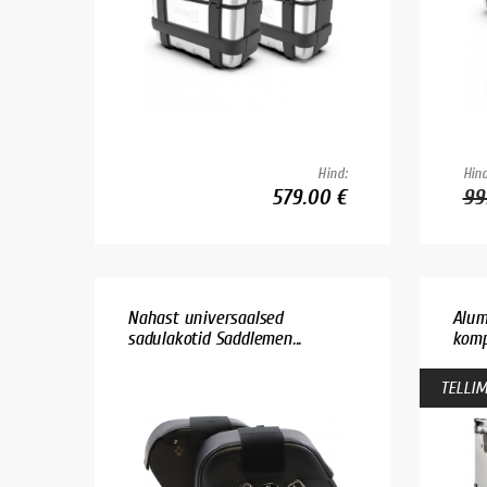
Hind:
Hind
579.00 €
99
Nahast universaalsed
Alum
sadulakotid Saddlemen...
kompl
TELLIM