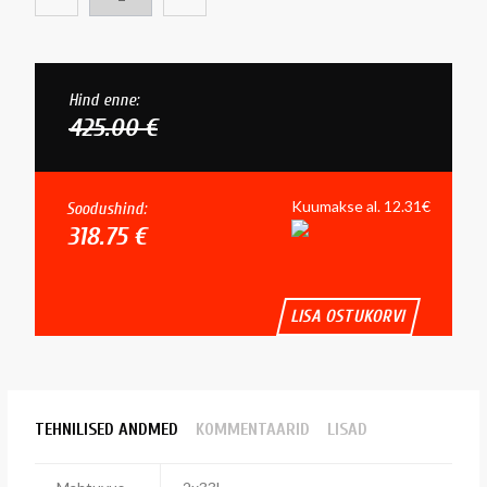
Hind enne:
425.00 €
Kuumakse al. 12.31€
Soodushind:
318.75 €
LISA OSTUKORVI
TEHNILISED ANDMED
KOMMENTAARID
LISAD