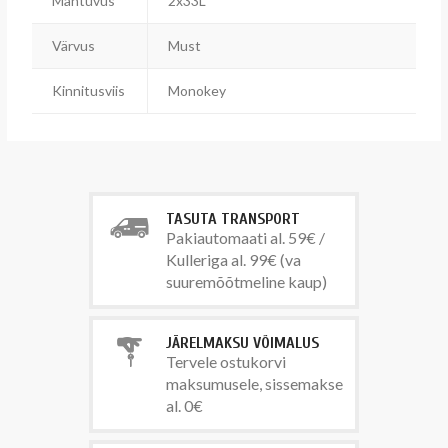
Mahtuvus
2x33L
Värvus
Must
Kinnitusviis
Monokey
TASUTA TRANSPORT
Pakiautomaati al. 59€ /
Kulleriga al. 99€ (va
suuremõõtmeline kaup)
JÄRELMAKSU VÕIMALUS
Tervele ostukorvi
maksumusele, sissemakse
al. 0€