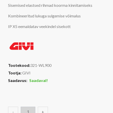
Sisemised elastsed rihmad koorma kinnitamiseks
Kombineeritud lukuga sulgemise võimalus
IP X5 eemaldatav veekindel sisekott
Tootekood:
321-WL900
Tootja:
GIVI
Saadavus:
Saadaval!
-
+