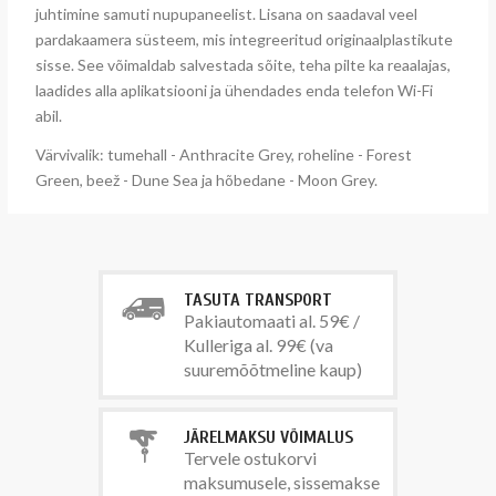
juhtimine samuti nupupaneelist. Lisana on saadaval veel
pardakaamera süsteem, mis integreeritud originaalplastikute
sisse. See võimaldab salvestada sõite, teha pilte ka reaalajas,
laadides alla aplikatsiooni ja ühendades enda telefon Wi-Fi
abil.
Värvivalik: tumehall - Anthracite Grey, roheline - Forest
Green, beež - Dune Sea ja hõbedane - Moon Grey.
TASUTA TRANSPORT
Pakiautomaati al. 59€ /
Kulleriga al. 99€ (va
suuremõõtmeline kaup)
JÄRELMAKSU VÕIMALUS
Tervele ostukorvi
maksumusele, sissemakse