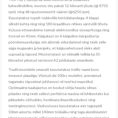
kahesilindriline, mootor, mis pakub 52-kilovatti jõudu (@ 8750
rpm) ning 68 njuutonmeetrit väänet (@6250 rpm).
Kasutatakse topelt-nukkvõlle kettülekandega, 4-klappi
silindri kohta ning ning 180-kraadilises nihkes väntvõlli tihvte.
Kütuse etteandmine toimub elektroonilise sissepritsega ning
trossel on 41mm. Käigukast on 6-käiguline märgsiduri ja
pöördemuunduriga, mis abistab sidurdamisel ning teeb selle
väga mugavaks ja kergeks, et käiguvahetused oleks alati
sujuvad ja täpsed. Mootorratast on võimalik tellida ka 35-
kilovatist piiratud versiooni A2 juhilubade omanikele.
Traditsioonidele omaselt kasutatakse trellis-raami koos
terasest plaadiga. Võetud üle 500cc mudelist, arendatud
tagamaks täpseimat juhitavust nii teel kui maastikul.
Optimaalne kaalujaotus on loodud sõitja heaolu silmas
pidades ning teeb sellest perfektse masina nii lühikesteks kui
pikkadeks sõitudeks, hoolimata ilmastikuoludest ning
teetingimustest. Vedrustuses kasutatakse ees tagurpidi
50mm amorte, millel 140mm töökäiku ning taga alumiiniumist
kiigel monoamorti, millel reguleeritav vedru eelpinge ning ning