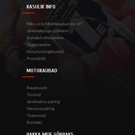
KASULIK INFO
Miks osta Motokaubad.ee-st?
Järelmaksuga ostmine
Kohaletoimetamine
Tagastamine
Kasutustingimused
Proovisõit
MOTOKAUBAD
Kauplused
Tooted
Järelmaksu päring
Varuosa päring
Teenused
Kontakt
HAKKA MEIE SÕBRAKS