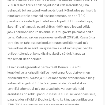
702 X
disain tõusis esile vajadusest edasi arendada juba
eelnevalt tutvustatud kontseptsiooni. Rõhutades parimaid ja
ning karakterile omaseid disainelemente, on see TRK
perekonna kindel liige. Esituli oma topelt LED-moodulitega,
ikooniline ninamask, paagi ehitus - kõik need loovad sõitja
jaoks harmoonilise keskkonna, kus mugav ka pikemaid sõite
teha. Kütusepaak on sealjuures endiselt 20 liitrit. Kaassõitja
tarbeks on tahaosasse loodud tagumised käerauad, mis
teevad kaaslase sõidu mugavamaks kuid samas pakuvad ka
stiilset täiendust kogu disainpaketile sõiduki tagaosa
täpsemalt defineerides.
Disain in integreeritud perfektselt Benelli uue 698-
kuubikulise ja kahesilindrilise mootoriga. Uus platvorm on
disainitud tänu 500cc ja 800cc mootorite arendustööle ning
eelnevalt kogutud infole ja kogemustele. Kasutatakse
tehnilisi lahendusi, mis tuttavad juba varasemalt kuid
arenduses on rõhku pandud massi ja suuruse vähendamisele,
parandades nii üldist jõudlust. Nagu ka tänavasuunitlusega
TRK 702'l, tuksub ka selle mootorratta südameks