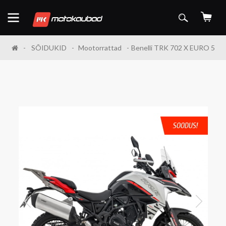
SÕIDUKID
Mootorrattad
Benelli TRK 702 X EURO 5
SOODUS!