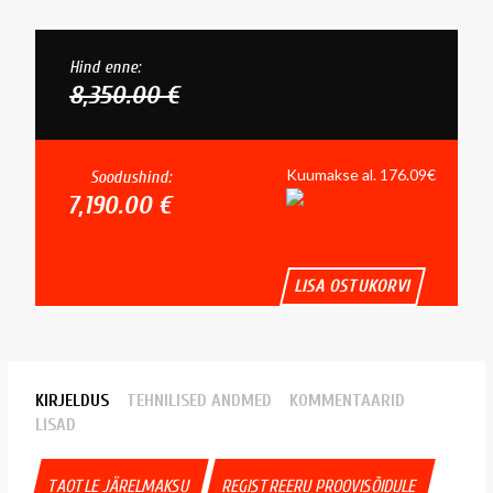
Hind enne:
8,350.00 €
Kuumakse al. 176.09€
Soodushind:
7,190.00 €
LISA OSTUKORVI
KIRJELDUS
TEHNILISED ANDMED
KOMMENTAARID
LISAD
TAOTLE JÄRELMAKSU
REGISTREERU PROOVISÕIDULE