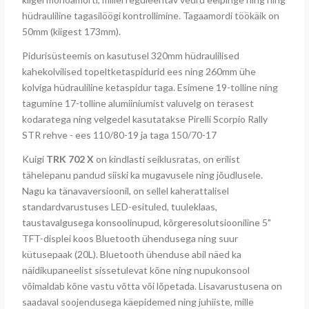
hüdrauliline tagasilöögi kontrollimine. Tagaamordi töökäik on
50mm (kiigest 173mm).
Pidurisüsteemis on kasutusel 320mm hüdraulilised
kahekolvilised topeltketaspidurid ees ning 260mm ühe
kolviga hüdrauliline ketaspidur taga. Esimene 19-tolline ning
tagumine 17-tolline alumiiniumist valuvelg on terasest
kodaratega ning velgedel kasutatakse Pirelli Scorpio Rally
STR rehve - ees 110/80-19 ja taga 150/70-17
Kuigi
TRK 702 X
on kindlasti seiklusratas, on erilist
tähelepanu pandud siiski ka mugavusele ning jõudlusele.
Nagu ka tänavaversioonil, on sellel kaherattalisel
standardvarustuses LED-esituled, tuuleklaas,
taustavalgusega konsoolinupud, kõrgeresolutsiooniline 5"
TFT-displei koos Bluetooth ühendusega ning suur
kütusepaak (20L). Bluetooth ühenduse abil näed ka
näidikupaneelist sissetulevat kõne ning nupukonsool
võimaldab kõne vastu võtta või lõpetada. Lisavarustusena on
saadaval soojendusega käepidemed ning juhiiste, mille