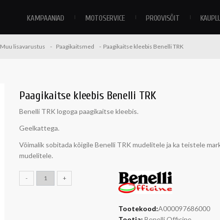
KAMPAANIAD
MOTOSERVICE
PROOVISÕIT
KAUPL
Muu lisavarustus
Paagikaitsmed
Paagikaitse kleebis Benelli TRK
Paagikaitse kleebis Benelli TRK
Benelli TRK logoga paagikaitse kleebis.
Geelkattega.
Võimalik sobitada kõigile Benelli TRK mudelitele ja ka teistele mark
mudelitele.
-
+
Tootekood:
A000097686000
Tootja:
Benelli Officine