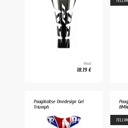
TELLIM
Hind:
18.19 €
Paagikaitse Onedesign Gel
Paag
Triumph
BM
TELLIM