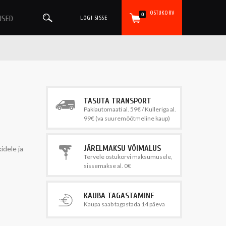
OSTUKORV
0
USED
LOGI SISSE
TASUTA TRANSPORT
Pakiautomaati al. 59€ / Kulleriga al.
99€ (va suuremõõtmeline kaup)
JÄRELMAKSU VÕIMALUS
idele ja
Tervele ostukorvi maksumusele,
sissemakse al. 0€
KAUBA TAGASTAMINE
Kaupa saab tagastada 14 päeva