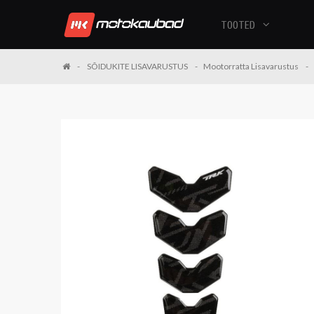
TOOTED
SÕIDUKITE LISAVARUSTUS
Mootorratta Lisavarustus