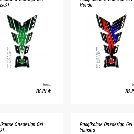
saki
Honda
Hind:
H
18.19 €
18.1
ikaitse Onedesign Gel
Paagikaitse Onedesign Gel
ki
Yamaha