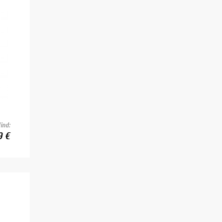
ind:
9 €