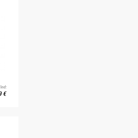
ind:
9 €