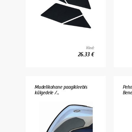
Hind:
26.33 €
Mudelikohane paagikleebis
Pehm
külgedele /...
Bene