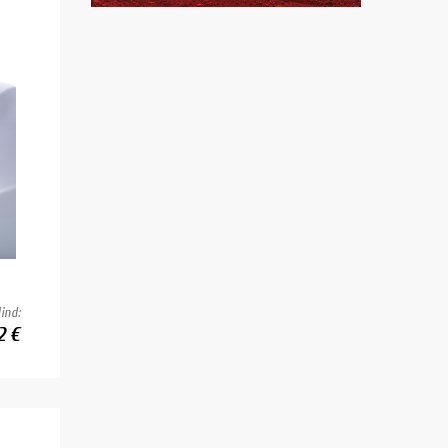
ind:
2 €