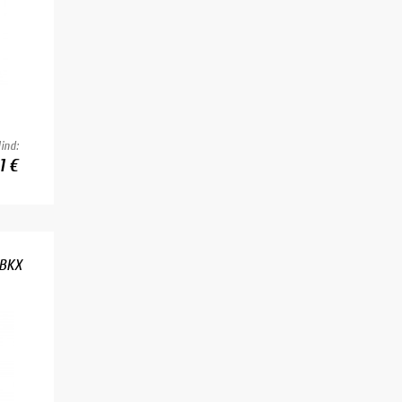
ind:
1 €
 BKX