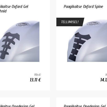
ikaitse Oxford Gel
Paagikaitse Oxford Spine
hnid
TELLIMISEL!
Hind:
H
13.11 €
14.1
ikaitse Onedesign Gel
Paagikaitse Onedesign Gel