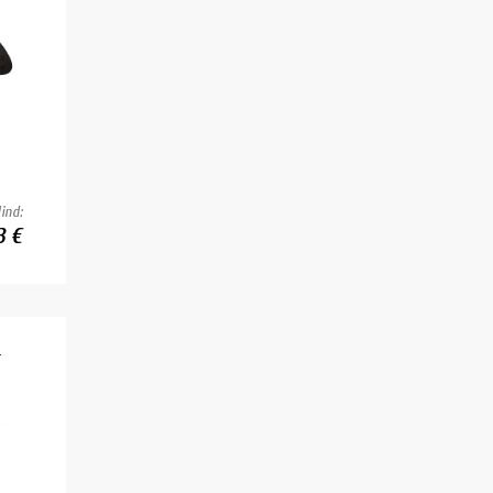
ind:
3 €