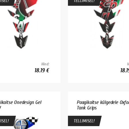
ISEL!
TELLIMISEL!
Hind:
H
18.19 €
18.1
ikaitse Onedesign Gel
Paagikaitse külgedele Oxfo
W
Tank Grips
ISEL!
TELLIMISEL!