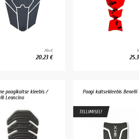
Hind:
H
20.23 €
25.3
e paagikaitse kleebis /
Paagi kaitsekleebis Benelli
lli Leoncino
TELLIMISEL!