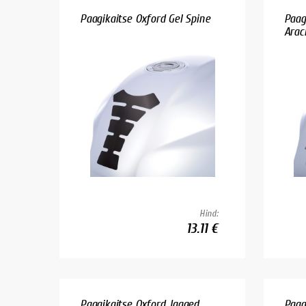
Paagikaitse Oxford Gel Spine
Paag
Arac
Hind:
13.11 €
Paagikaitse Oxford Jagged
Paag