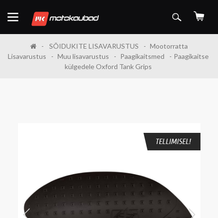
SÕIDUKITE LISAVARUSTUS
Mootorratta
Lisavarustus
Muu lisavarustus
Paagikaitsmed
Paagikaitse
külgedele Oxford Tank Grips
TELLIMISEL!