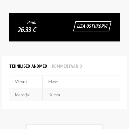
Hind:
LISA OSTUKORVI
26.33 €
TEHNILISED ANDMED
KOMMENTAARID
Värvus
Must
Materjal
Kumm