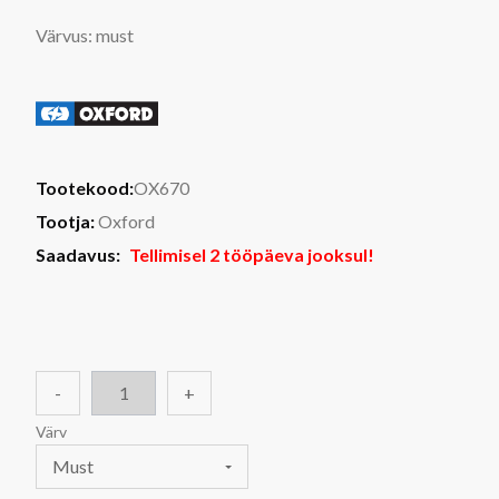
Värvus: must
Tootekood:
OX670
Tootja:
Oxford
Saadavus:
Tellimisel 2 tööpäeva jooksul!
-
+
Värv
Must