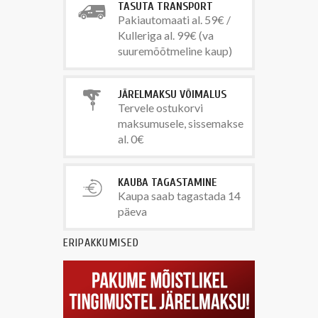
TASUTA TRANSPORT
Pakiautomaati al. 59€ /
Kulleriga al. 99€ (va
suuremõõtmeline kaup)
JÄRELMAKSU VÕIMALUS
Tervele ostukorvi
maksumusele, sissemakse
al. 0€
KAUBA TAGASTAMINE
Kaupa saab tagastada 14
päeva
ERIPAKKUMISED