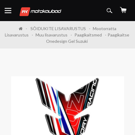
SÕIDUKITE LISAVARUSTUS
Mootorratta
Lisavarustus
Muu lisavarustus
Paagikaitsmed
Paagikaitse
Onedesign Gel Suzuki