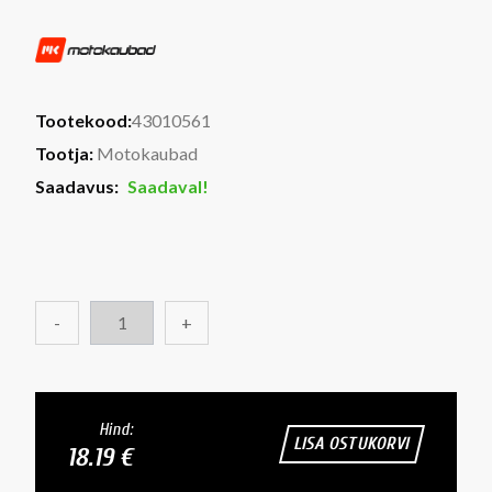
Tootekood:
43010561
Tootja:
Motokaubad
Saadavus:
Saadaval!
-
+
Hind:
LISA OSTUKORVI
18.19 €