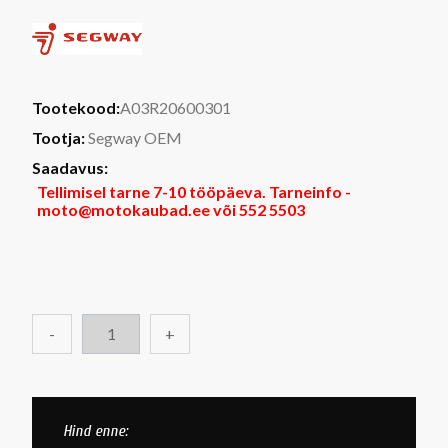
Tootekood:
A03R20600301
Tootja:
Segway OEM
Saadavus:
Tellimisel tarne 7-10 tööpäeva. Tarneinfo -
moto@motokaubad.ee või 552 5503
-
+
Hind enne: