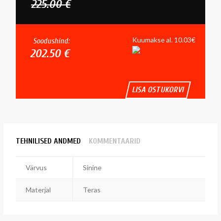
225.00 €
Kuumakse al. 10.03€
Soodushind:
202.50 €
LISA OSTUKORVI
TEHNILISED ANDMED
KOMMENTAARID
Värvus
Sinine
Materjal
Teras