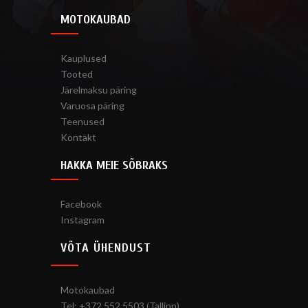
MOTOKAUBAD
Kauplused
Tooted
Järelmaksu päring
Varuosa päring
Teenused
Kontakt
HAKKA MEIE SÕBRAKS
Facebook
Instagram
VÕTA ÜHENDUST
Motokaubad
Tel: +372 552 5503 (Tallinn)