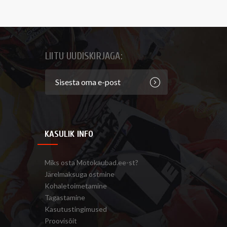
LIITU UUDISKIRJAGA:
KASULIK INFO
Miks osta Motokaubad.ee-st?
Järelmaksuga ostmine
Kohaletoimetamine
Tagastamine
Kasutustingimused
Proovisõit