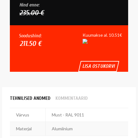
Hind enne:
235.00 €
Kuumakse al. 10.51€
Soodushind:
211.50 €
LISA OSTUKORVI
TEHNILISED ANDMED
KOMMENTAARID
Värvus
Must - RAL 9011
Materjal
Alumiinium