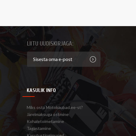
LIITU UUDISKIRJAGA:
KASULIK INFO
Miks osta Motokaubad.ee-st?
Järelmaksuga ostmine
Kohaletoimetamine
Tagastamine
Kasutustingimused