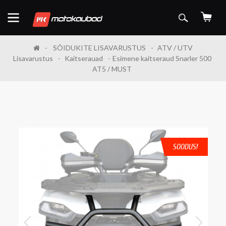
SÕIDUKITE LISAVARUSTUS
ATV / UTV
Lisavarustus
Kaitserauad
Esimene kaitseraud Snarler 500
AT5 / MUST
SOODUS!