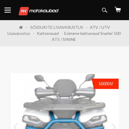
SÕIDUKITE LISAVARUSTUS
ATV / UTV
Lisavarustus
Kaitserauad
Esimene kaitseraud Snarler 500
AT5 / SININE
SOODUS!