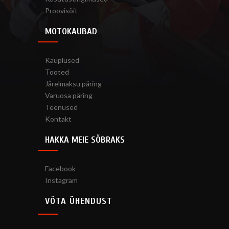
Proovisõit
MOTOKAUBAD
Kauplused
Tooted
Järelmaksu päring
Varuosa päring
Teenused
Kontakt
HAKKA MEIE SÕBRAKS
Facebook
Instagram
VÕTA ÜHENDUST