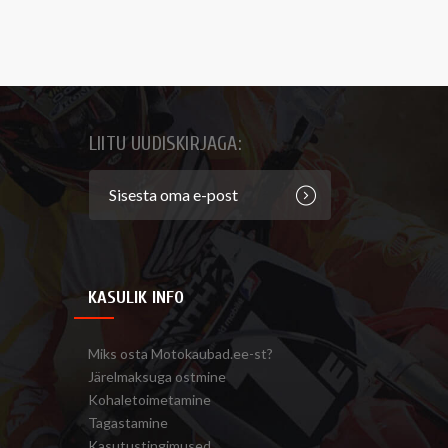
LIITU UUDISKIRJAGA:
KASULIK INFO
Miks osta Motokaubad.ee-st?
Järelmaksuga ostmine
Kohaletoimetamine
Tagastamine
Kasutustingimused