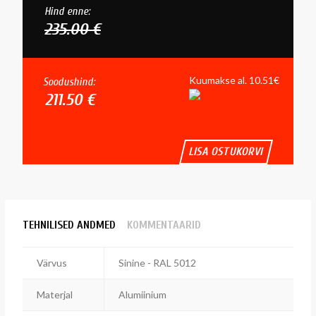
Hind enne:
235.00 €
Kuumakse al. 10.51€
Soodushind:
211.50 €
LISA OSTUKORVI
TEHNILISED ANDMED
KOMMENTAARID
Värvus
Sinine - RAL 5012
Materjal
Alumiinium