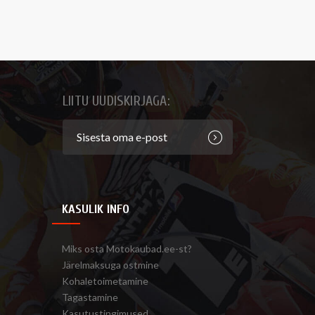
LIITU UUDISKIRJAGA:
KASULIK INFO
Miks osta Motokaubad.ee-st?
Järelmaksuga ostmine
Kohaletoimetamine
Tagastamine
Kasutustingimused