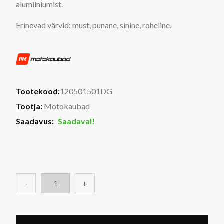
alumiiniumist.
Erinevad värvid: must, punane, sinine, roheline.
Tootekood:
120501501DG
Tootja:
Motokaubad
Saadavus:
Saadaval!
-
+