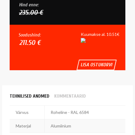
Hind enne:
235.00 €
Kuumakse al. 10.51€
Soodushind:
211.50 €
LISA OSTUKORVI
TEHNILISED ANDMED
KOMMENTAARID
Värvus
Roheline - RAL 6584
Materjal
Alumiinium