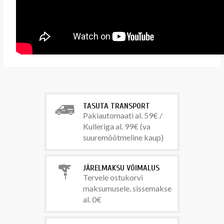
TASUTA TRANSPORT
Pakiautomaati al. 59€ /
Kulleriga al. 99€ (va
suuremõõtmeline kaup)
JÄRELMAKSU VÕIMALUS
Tervele ostukorvi
maksumusele, sissemakse
al. 0€