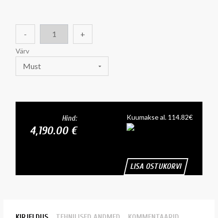
-
+
Värv
Must
Kuumakse al. 114.82€
Hind:
4,190.00 €
LISA OSTUKORVI
KIRJELDUS
TEHNILISED ANDMED
KOMMENTAARID