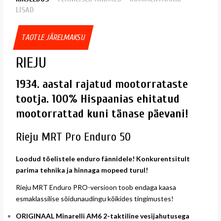
LISAD
TAOTLE JÄRELMAKSU
RIEJU
1934. aastal rajatud mootorrataste
tootja. 100% Hispaanias ehitatud
mootorrattad kuni tänase päevani!
Rieju MRT Pro Enduro 50
Loodud tõelistele enduro fännidele! Konkurentsitult
parima tehnika ja hinnaga mopeed turul!
Rieju MRT Enduro PRO-versioon toob endaga kaasa
esmaklassilise sõidunaudingu kõikides tingimustes!
ORIGINAAL Minarelli AM6 2-taktiline vesijahutusega