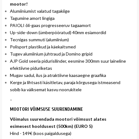
mootor!
Alumiiniumist valatud tagakiige
Tagumine amort lingiga
PAIOLI õli-gaas progresseeruv tagaamort
Up-side-down (ümberpööratud) 40mm esiamordid
Tecnigas summuti (alumiinium)
Polisport plastikud ja käekaitsmed
Tugev alumiinium juhtraud ja Domino gripid
AJP Gold seeria pidurisilinder, eesmine 300mm suur laineline
efektiivne piduriketas
Mugav sadul, ilus ja atraktiivne kaasaegne graafika
Kerge ja lihtsasti käsitletav, paraja kõrgusega istmeasend
sobib ka väiksemat kasvu noorukitele
-
MOOTORI VÕIMSUSE SUURENDAMINE
Võimalus suurendada mootori võimsust alates
esimesest hooldusest (500km) (EURO 5)
Hind - 149€ (koos paigaldusega)