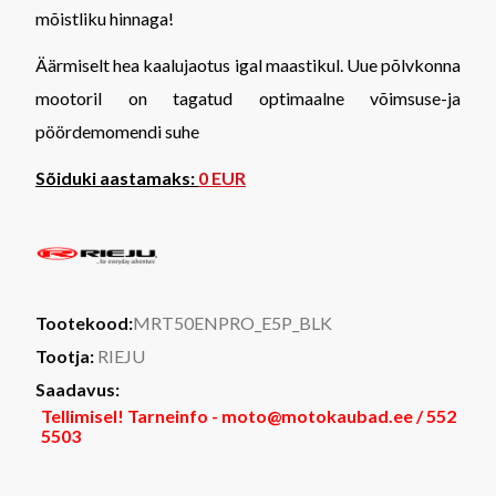
mõistliku hinnaga!
Äärmiselt hea kaalujaotus igal maastikul. Uue põlvkonna
mootoril on tagatud optimaalne võimsuse-ja
pöördemomendi suhe
Sõiduki aastamaks:
0 EUR
Tootekood:
MRT50ENPRO_E5P_BLK
Tootja:
RIEJU
Saadavus:
Tellimisel! Tarneinfo - moto@motokaubad.ee / 552
5503