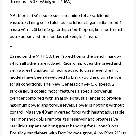
Tulemus - 6,38kW (algne 2,1 kW)
NB! Mootori võimsuse suurendamine tehakse kliendi
vastutusel ning selle tulemusena lüheneb garantiiperiood 1
aasta võrra või kehtib garantiiperioodi lõpuni, kui mootorratta
ostukuupäevast on möödas rohkem, kui aasta.
-
Based on the MRT 50, the Pro edition is the bench mark by
which all others are judged. Racing improves the breed and
with a great tradition of racing at world class level the Pro
models have been developed to bring you the ultimate ride
for all conditions. The New Generation AM6, 6 speed, 2
stroke liquid cooled motor features a special power up
cylinder combined with an alloy exhaust silencer to provide
maximum power and torque levels. Power is nothing without
control: Massive 40mm inverted forks with height adjustable
rear monshock plus remote gas reservoir and progressive
rear link suspension bring great handling for all conditions.
Pro alloy handlebars with Domino race grips, Alloy Rims 21” up