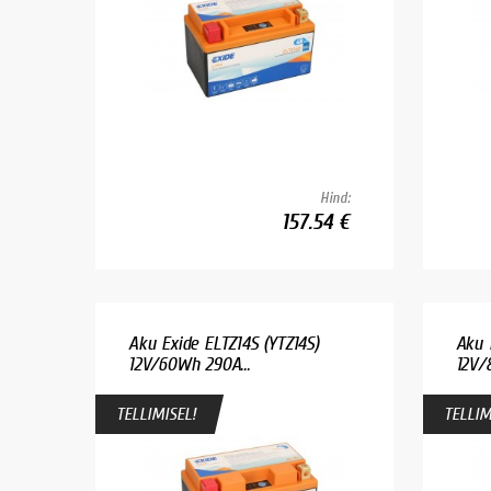
Hind:
157.54 €
Aku Exide ELTZ14S (YTZ14S)
Aku 
12V/60Wh 290A...
12V/
TELLIMISEL!
TELLIM