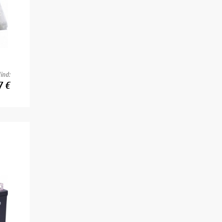
ind:
7 €