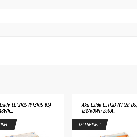
Exide ELTZ10S (YTZ10S-BS)
Aku Exide ELT12B (YT12B-BS
48Wh...
12V/60Wh 260A...
ISEL!
TELLIMISEL!