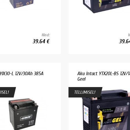
Hind:
H
39.64 €
39.6
YIX30-L 12V/30Ah 385A
Aku Intact YTX20L-BS 12V/
Geel
ISEL!
TELLIMISEL!