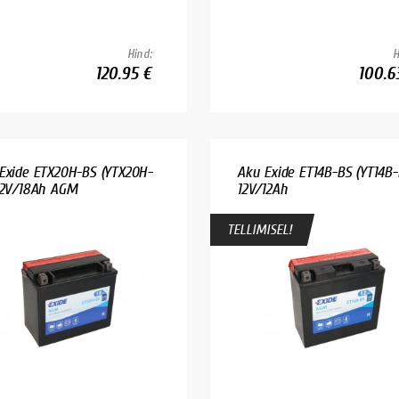
Hind:
H
120.95 €
100.6
Exide ETX20H-BS (YTX20H-
Aku Exide ET14B-BS (YT14B-
12V/18Ah AGM
12V/12Ah
TELLIMISEL!