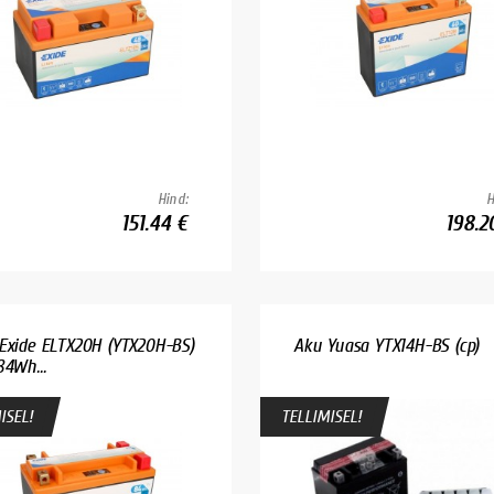
Hind:
H
151.44 €
198.2
Exide ELTX20H (YTX20H-BS)
Aku Yuasa YTX14H-BS (cp)
84Wh...
ISEL!
TELLIMISEL!