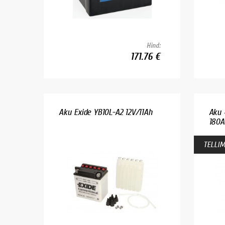
Hind:
171.76 €
Aku Exide YB10L-A2 12V/11Ah
Aku 
180A
TELLIM