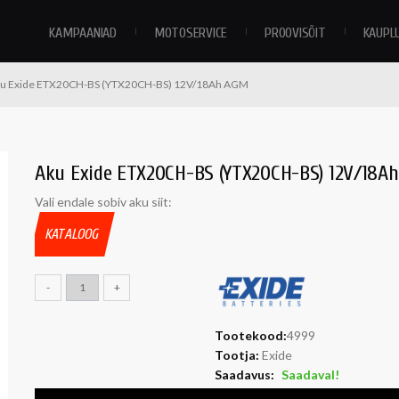
KAMPAANIAD
MOTOSERVICE
PROOVISÕIT
KAUPL
u Exide ETX20CH-BS (YTX20CH-BS) 12V/18Ah AGM
Aku Exide ETX20CH-BS (YTX20CH-BS) 12V/18A
Vali endale sobiv aku siit:
KATALOOG
-
+
Tootekood:
4999
Tootja:
Exide
Saadavus:
Saadaval!