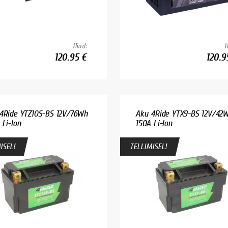
Hind:
H
120.95 €
120.9
4Ride YTZ10S-BS 12V/76Wh
Aku 4Ride YTX9-BS 12V/42
 Li-Ion
150A Li-Ion
ISEL!
TELLIMISEL!