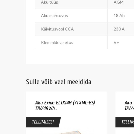
Aku tüüp
AGM
Aku mahtuvus
18 Ah
Käivitusvool CCA
230 A
Klemmide asetus
V+
Sulle võib veel meeldida
Aku Exide ELTX14H (YTX14L-BS)
Aku 
12V/48Wh...
12V/
TELLIMISEL!
TELLIM