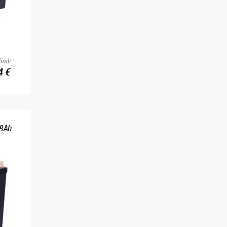
ind:
4 €
18Ah