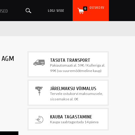
OSTUKORV
0
USED
LOGI SISSE
h AGM
TASUTA TRANSPORT
Pakiautomaati al. 59€ / Kulleriga al.
99€ (va suuremõõtmeline kaup)
JÄRELMAKSU VÕIMALUS
Tervele ostukorvi maksumusele,
sissemakse al. 0€
KAUBA TAGASTAMINE
Kaupa saab tagastada 14 päeva