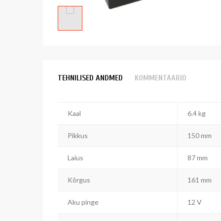
TEHNILISED ANDMED
KOMMENTAARID
Kaal
6.4 kg
Pikkus
150 mm
Laius
87 mm
Kõrgus
161 mm
Aku pinge
12 V