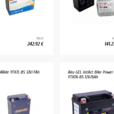
Hind:
H
242.92 €
141.2
4Ride YTX7L-BS 12V/7Ah
Aku GEL intAct Bike Power
YTX7A-BS 12V/6Ah