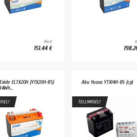
Hind:
H
151.44 €
198.2
Exide ELTX20H (YTX20H-BS)
Aku Yuasa YTX14H-BS (cp)
84Wh...
ISEL!
TELLIMISEL!