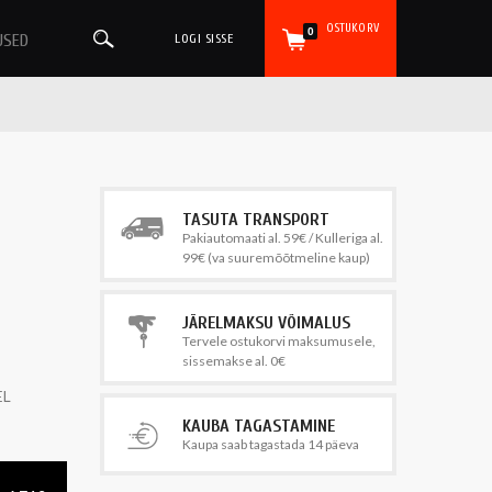
OSTUKORV
0
USED
LOGI SISSE
TASUTA TRANSPORT
Pakiautomaati al. 59€ / Kulleriga al.
99€ (va suuremõõtmeline kaup)
JÄRELMAKSU VÕIMALUS
Tervele ostukorvi maksumusele,
sissemakse al. 0€
EL
KAUBA TAGASTAMINE
Kaupa saab tagastada 14 päeva