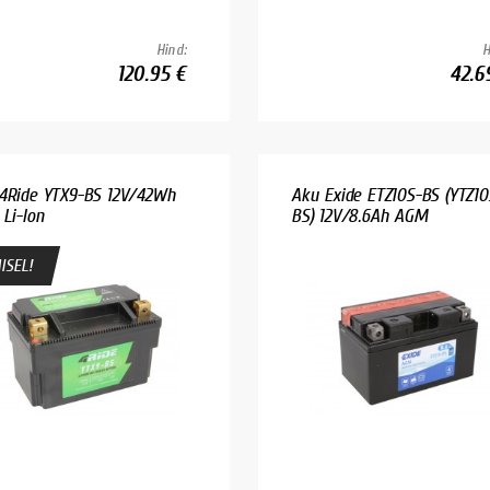
Hind:
H
120.95 €
42.6
4Ride YTX9-BS 12V/42Wh
Aku Exide ETZ10S-BS (YTZ10
 Li-Ion
BS) 12V/8.6Ah AGM
ISEL!