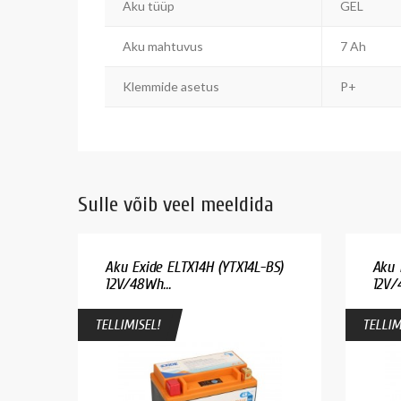
Aku tüüp
GEL
Aku mahtuvus
7 Ah
Klemmide asetus
P+
Sulle võib veel meeldida
Aku Exide ELTX14H (YTX14L-BS)
Aku 
12V/48Wh...
12V/
TELLIMISEL!
TELLIM