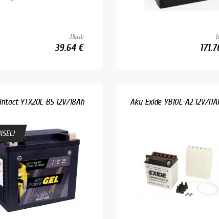
Hind:
H
39.64 €
171.7
Intact YTX20L-BS 12V/18Ah
Aku Exide YB10L-A2 12V/11A
ISEL!