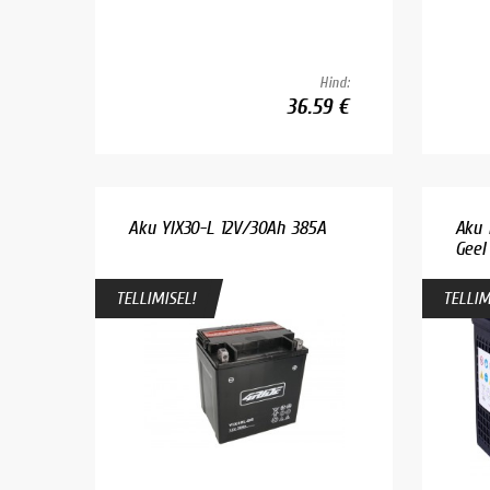
Hind:
36.59 €
Aku YIX30-L 12V/30Ah 385A
Aku 
Geel
TELLIMISEL!
TELLIM