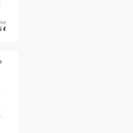
ind:
6 €
h