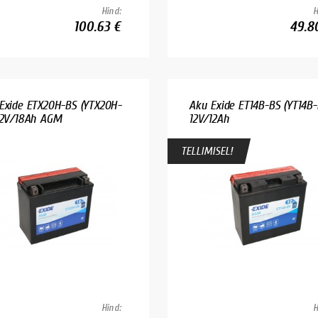
Hind:
H
100.63 €
49.8
Exide ETX20H-BS (YTX20H-
Aku Exide ET14B-BS (YT14B-
12V/18Ah AGM
12V/12Ah
TELLIMISEL!
Hind:
H