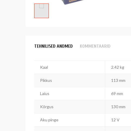
TEHNILISED ANDMED
KOMMENTAARID
Kaal
2.42 kg
Pikkus
113 mm
Laius
69 mm
Kõrgus
130 mm
Aku pinge
12 V