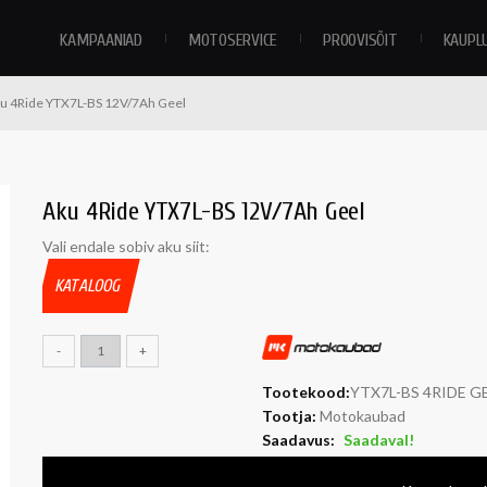
KAMPAANIAD
MOTOSERVICE
PROOVISÕIT
KAUPL
u 4Ride YTX7L-BS 12V/7Ah Geel
Aku 4Ride YTX7L-BS 12V/7Ah Geel
Vali endale sobiv aku siit:
KATALOOG
-
+
Tootekood:
YTX7L-BS 4RIDE G
Tootja:
Motokaubad
Saadavus:
Saadaval!