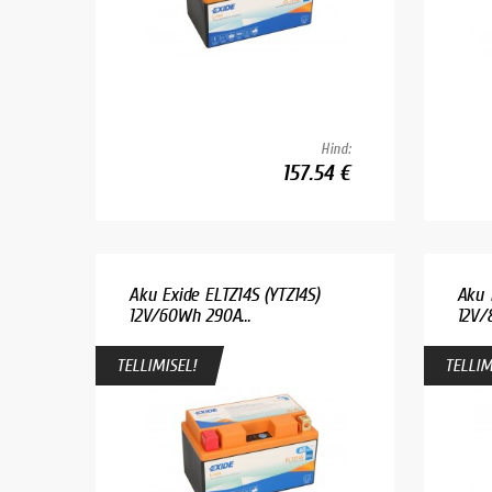
Hind:
157.54 €
Aku Exide ELTZ14S (YTZ14S)
Aku 
12V/60Wh 290A...
12V/
TELLIMISEL!
TELLIM