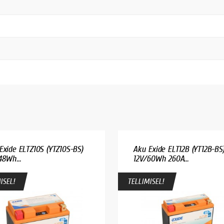
Exide ELTZ10S (YTZ10S-BS)
Aku Exide ELT12B (YT12B-BS
48Wh...
12V/60Wh 260A...
ISEL!
TELLIMISEL!