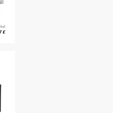
ind:
7 €