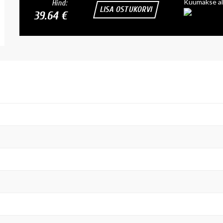
Kuumakse al
Hind:
LISA OSTUKORVI
39.64 €