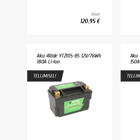
Hind:
120.95 €
Aku 4Ride YTZ10S-BS 12V/76Wh
Aku 
180A Li-Ion
150A
TELLIMISEL!
TELLIM