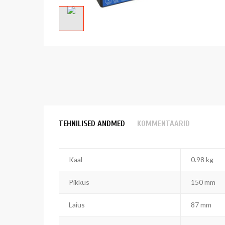
TEHNILISED ANDMED
KOMMENTAARID
Kaal
0.98 kg
Pikkus
150 mm
Laius
87 mm