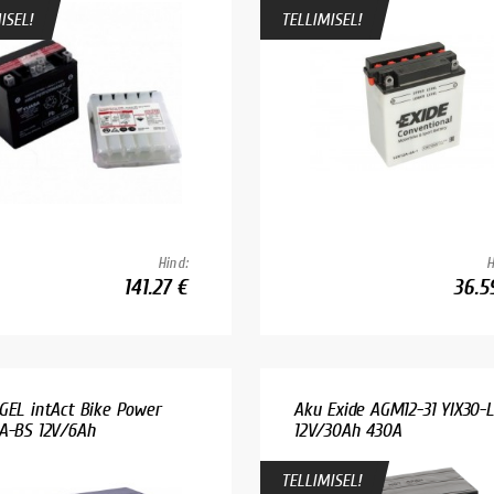
ISEL!
TELLIMISEL!
Hind:
H
141.27 €
36.5
GEL intAct Bike Power
Aku Exide AGM12-31 YIX30-L
A-BS 12V/6Ah
12V/30Ah 430A
TELLIMISEL!