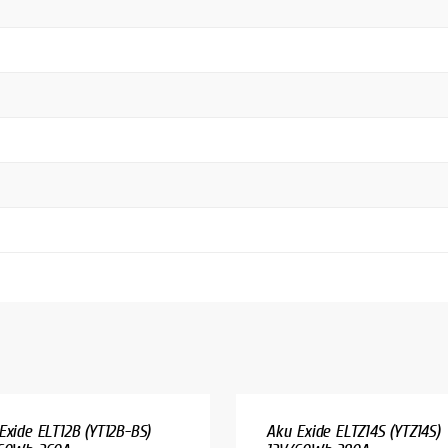
Exide ELT12B (YT12B-BS)
Aku Exide ELTZ14S (YTZ14S)