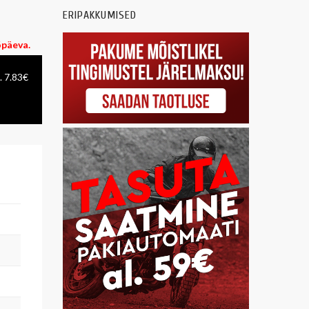
ERIPAKKUMISED
öpäeva.
. 7.83€