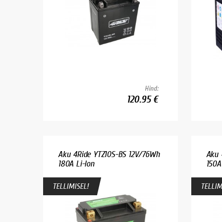
Hind:
120.95 €
Aku 4Ride YTZ10S-BS 12V/76Wh
Aku 
180A Li-Ion
150A
TELLIMISEL!
TELLIM