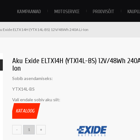
KAMPAANIAD
MOTOSERVICE
PROOVISÕIT
KAUPL
u Exide ELTX14H (YTX14L-BS) 12V/48Wh 240A Li-Ion
Aku Exide ELTX14H (YTX14L-BS) 12V/48Wh 240A
Ion
Sobib asendamiseks:
YTX14L-BS
Vali endale sobiv aku siit:
KATALOOG
-
+