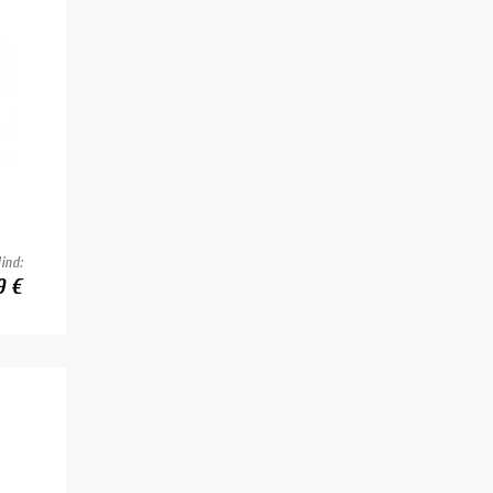
ind:
9 €