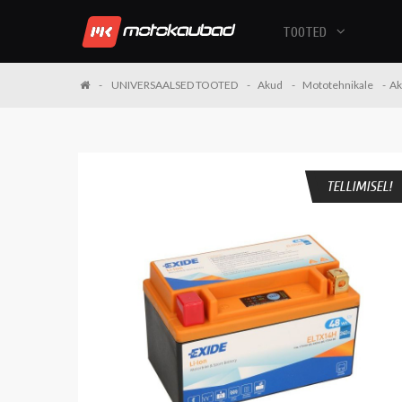
TOOTED
UNIVERSAALSED TOOTED
Akud
Mototehnikale
Ak
TELLIMISEL!