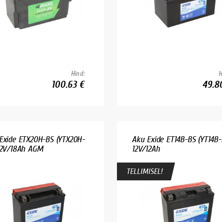
Hind:
H
100.63 €
49.8
Exide ETX20H-BS (YTX20H-
Aku Exide ET14B-BS (YT14B-
12V/18Ah AGM
12V/12Ah
TELLIMISEL!