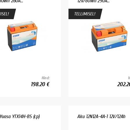
60Wh 260A...
12V/60Wh 290A...
ISEL!
TELLIMISEL!
Hind:
H
198.20 €
202.2
Yuasa YTX14H-BS (cp)
Aku 12N12A-4A-1 12V/12Ah