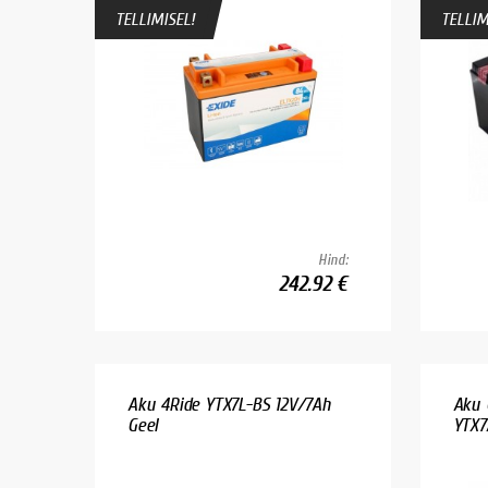
TELLIMISEL!
TELLIM
Hind:
242.92 €
Aku 4Ride YTX7L-BS 12V/7Ah
Aku 
Geel
YTX7