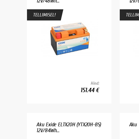
12V/48Wh...
12V/
TELLIMISEL!
TELLIM
Hind:
151.44 €
Aku Exide ELTX20H (YTX20H-BS)
Aku 
12V/84Wh...