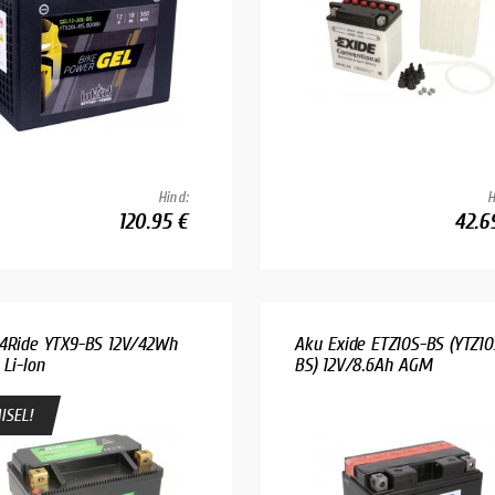
Hind:
H
120.95 €
42.6
4Ride YTX9-BS 12V/42Wh
Aku Exide ETZ10S-BS (YTZ10
 Li-Ion
BS) 12V/8.6Ah AGM
ISEL!