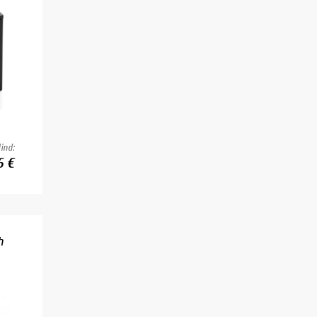
ind:
6 €
h