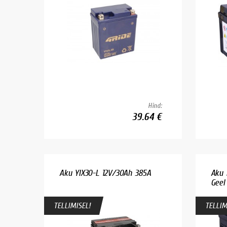
Hind:
39.64 €
Aku YIX30-L 12V/30Ah 385A
Aku 
Geel
TELLIMISEL!
TELLIM