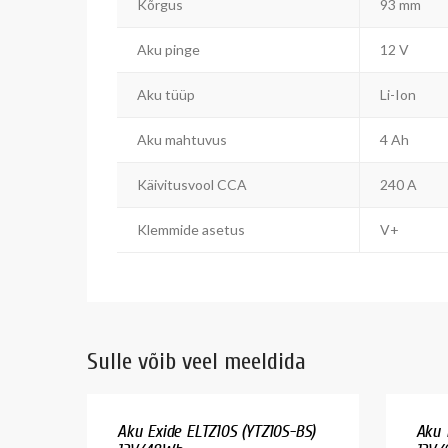
Kõrgus
93 mm
Aku pinge
12 V
Aku tüüp
Li-Ion
Aku mahtuvus
4 Ah
Käivitusvool CCA
240 A
Klemmide asetus
V+
Sulle võib veel meeldida
Aku Exide ELTZ10S (YTZ10S-BS)
Aku 