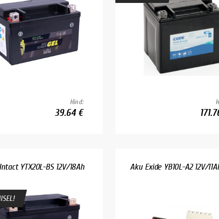
Hind:
H
39.64 €
171.7
Intact YTX20L-BS 12V/18Ah
Aku Exide YB10L-A2 12V/11A
ISEL!