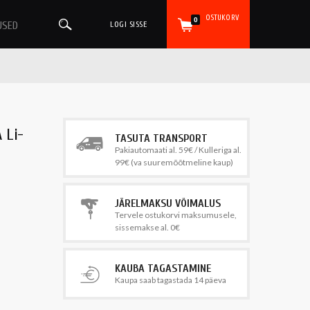
OSTUKORV
0
USED
LOGI SISSE
 Li-
TASUTA TRANSPORT
Pakiautomaati al. 59€ / Kulleriga al.
99€ (va suuremõõtmeline kaup)
JÄRELMAKSU VÕIMALUS
Tervele ostukorvi maksumusele,
sissemakse al. 0€
KAUBA TAGASTAMINE
Kaupa saab tagastada 14 päeva