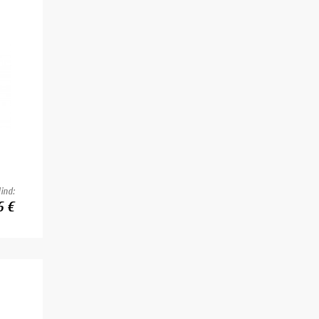
ind:
6 €