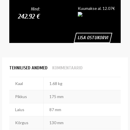
Kuumakse al. 12.07€
Hind:
242.92 €
LISA OSTUKORVI
TEHNILISED ANDMED
KOMMENTAARID
Kaal
1.68 kg
Pikkus
175 mm
Laius
87 mm
Kõrgus
130 mm