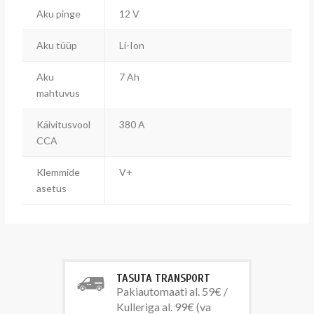
Aku pinge
12 V
Aku tüüp
Li-Ion
Aku
7 Ah
mahtuvus
Käivitusvool
380 A
CCA
Klemmide
V+
asetus
TASUTA TRANSPORT
Pakiautomaati al. 59€ /
Kulleriga al. 99€ (va