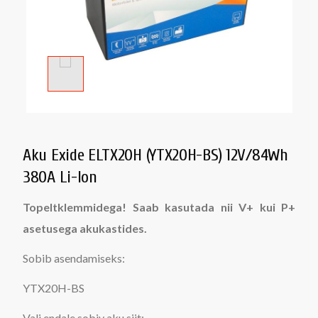
Aku Exide ELTX20H (YTX20H-BS) 12V/84Wh
380A Li-Ion
Topeltklemmidega! Saab kasutada nii V+ kui P+
asetusega akukastides.
Sobib asendamiseks:
YTX20H-BS
Vali endale sobiv aku siit: