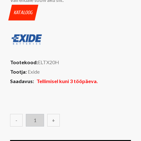
KATALOOG
Tootekood:
ELTX20H
Tootja:
Exide
Saadavus:
Tellimisel kuni 3 tööpäeva.
-
+