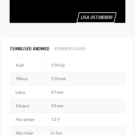
LISA OSTUKORVI
TEHNILISED ANDMED
KOMMENTAARID
Kaal
0.96 kg
Pikkus
150 mm
Laius
87 mm
Kõrgus
93 mm
Aku pinge
12 V
Aku tüüp
Li-Ion