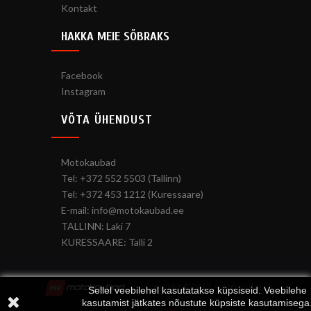
Kontakt
HAKKA MEIE SÕBRAKS
Facebook
Instagram
VÕTA ÜHENDUST
Motokaubad
Tel: +372 552 5503 (Tallinn)
Tel: +372 453 1212 (Kuressaare)
E-mail: info@motokaubad.ee
TALLINN: Laki 7
KURESSAARE: Talli 2
Copyright © 2017 Autofrend OÜ
Sellel veebilehel kasutatakse küpsiseid. Veebilehe
kasutamist jätkates nõustute küpsiste kasutamisega