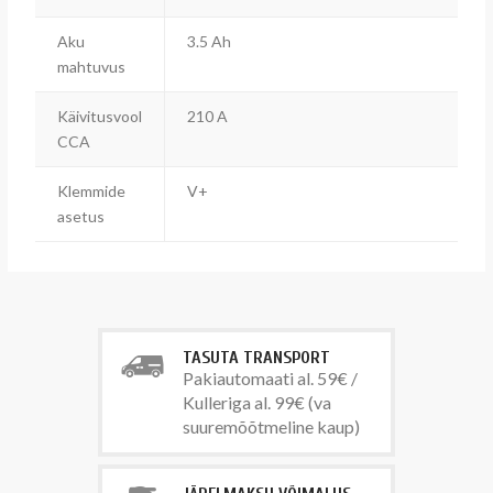
Aku
3.5 Ah
mahtuvus
Käivitusvool
210 A
CCA
Klemmide
V+
asetus
TASUTA TRANSPORT
Pakiautomaati al. 59€ /
Kulleriga al. 99€ (va
suuremõõtmeline kaup)