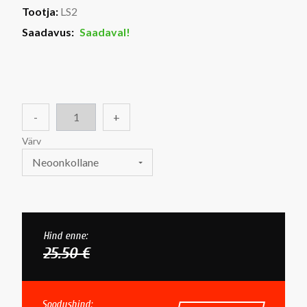
Tootja:
LS2
Saadavus:
Saadaval!
-
+
Värv
Neoonkollane
Hind enne:
25.50 €
Soodushind: