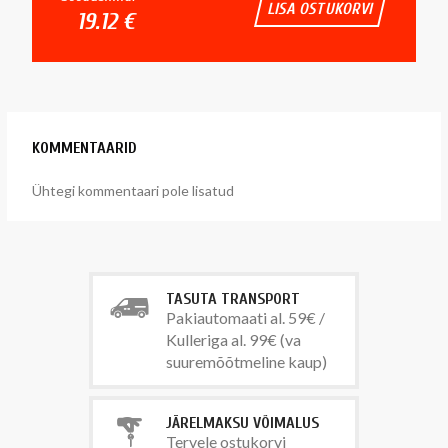
LISA OSTUKORVI
19.12 €
KOMMENTAARID
Ühtegi kommentaari pole lisatud
TASUTA TRANSPORT
Pakiautomaati al. 59€ /
Kulleriga al. 99€ (va
suuremõõtmeline kaup)
JÄRELMAKSU VÕIMALUS
Tervele ostukorvi