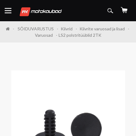
SÕIDUVARUSTUS
Kiivrid
Kiivrite varuosad ja lisad
Varuosad
LS2 polstritüüblid 2TK