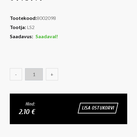
Tootekood:
8002098
Tootja:
LS2
Saadavus:
Saadaval!
-
+
Hind:
LISA OSTUKORVI
2.10 €