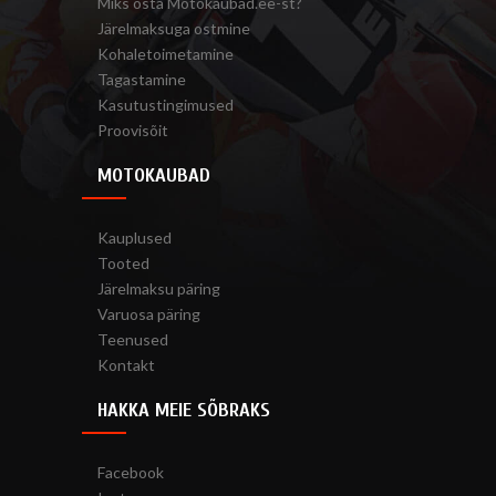
Miks osta Motokaubad.ee-st?
Järelmaksuga ostmine
Kohaletoimetamine
Tagastamine
Kasutustingimused
Proovisõit
MOTOKAUBAD
Kauplused
Tooted
Järelmaksu päring
Varuosa päring
Teenused
Kontakt
HAKKA MEIE SÕBRAKS
Facebook