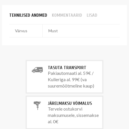
TEHNILISED ANDMED
KOMMENTAARID
LISAD
Värvus
Must
TASUTA TRANSPORT
Pakiautomaati al. 59€ /
Kulleriga al. 99€ (va
suuremõõtmeline kaup)
JÄRELMAKSU VÕIMALUS
Tervele ostukorvi
maksumusele, sissemakse
al. 0€