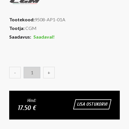
Tootekood:
9508-AP1-01A
Tootja:
CGM
Saadavus:
Saadaval!
-
+
Hind:
LISA OSTUKORVI
17.50 €