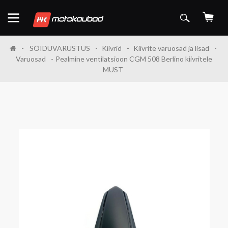
SÕIDUVARUSTUS
Kiivrid
Kiivrite varuosad ja lisad
Varuosad
Pealmine ventilatsioon CGM 508 Berlino kiivritele
MUST