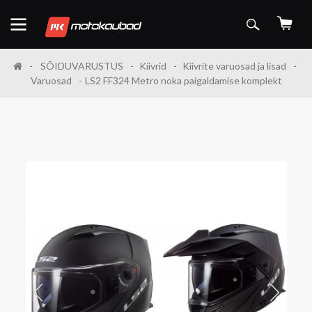
SÕIDUVARUSTUS
Kiivrid
Kiivrite varuosad ja lisad
Varuosad
LS2 FF324 Metro noka paigaldamise komplekt