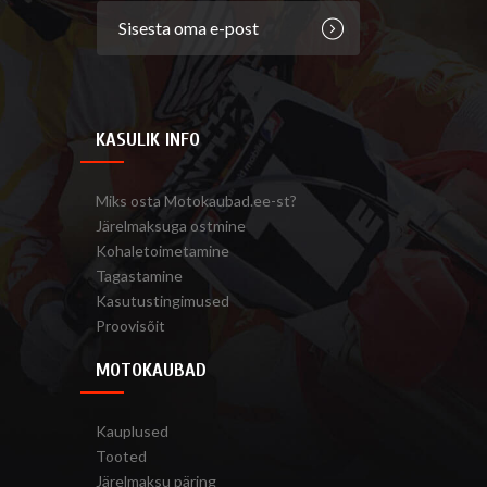
KASULIK INFO
Miks osta Motokaubad.ee-st?
Järelmaksuga ostmine
Kohaletoimetamine
Tagastamine
Kasutustingimused
Proovisõit
MOTOKAUBAD
Kauplused
Tooted
Järelmaksu päring