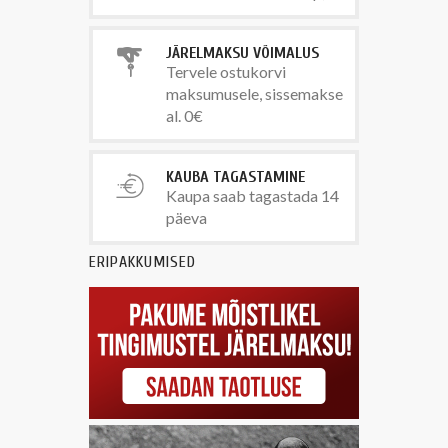
JÄRELMAKSU VÕIMALUS
Tervele ostukorvi
maksumusele, sissemakse
al. 0€
KAUBA TAGASTAMINE
Kaupa saab tagastada 14
päeva
ERIPAKKUMISED