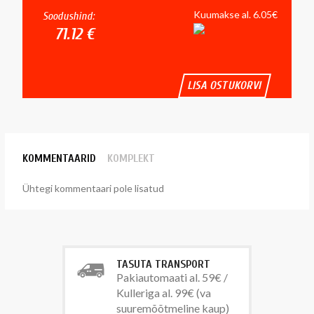
Kuumakse al. 6.05€
Soodushind:
71.12 €
LISA OSTUKORVI
KOMMENTAARID
KOMPLEKT
Ühtegi kommentaari pole lisatud
TASUTA TRANSPORT
Pakiautomaati al. 59€ /
Kulleriga al. 99€ (va
suuremõõtmeline kaup)