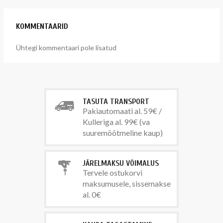
KOMMENTAARID
Ühtegi kommentaari pole lisatud
TASUTA TRANSPORT
Pakiautomaati al. 59€ /
Kulleriga al. 99€ (va
suuremõõtmeline kaup)
JÄRELMAKSU VÕIMALUS
Tervele ostukorvi
maksumusele, sissemakse
al. 0€