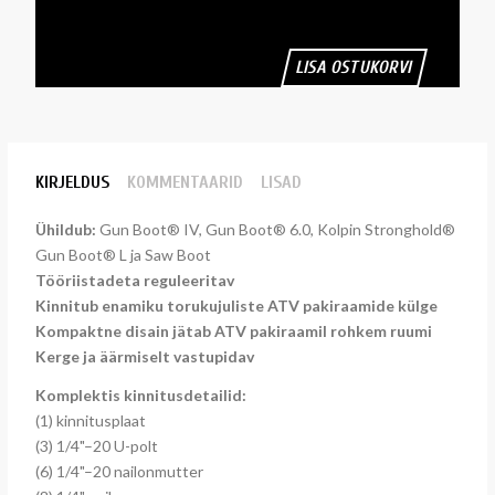
LISA OSTUKORVI
KIRJELDUS
KOMMENTAARID
LISAD
Ühildub:
Gun Boot® IV, Gun Boot® 6.0, Kolpin Stronghold®
Gun Boot® L ja Saw Boot
Tööriistadeta reguleeritav
Kinnitub enamiku torukujuliste ATV pakiraamide külge
Kompaktne disain jätab ATV pakiraamil rohkem ruumi
Kerge ja äärmiselt vastupidav
Komplektis kinnitusdetailid:
(1) kinnitusplaat
(3) 1/4"–20 U-polt
(6) 1/4"–20 nailonmutter