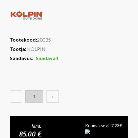
Tootekood:
20035
Tootja:
KOLPIN
Saadavus:
Saadaval!
-
+
Kuumakse al. 7.23€
Hind:
85.00 €