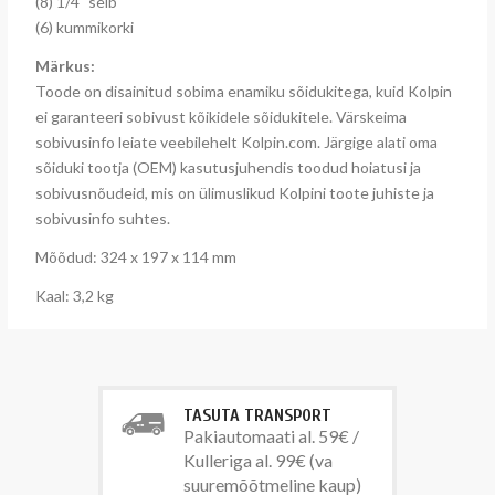
(8) 1/4" seib
(6) kummikorki
Märkus:
Toode on disainitud sobima enamiku sõidukitega, kuid Kolpin
ei garanteeri sobivust kõikidele sõidukitele. Värskeima
sobivusinfo leiate veebilehelt Kolpin.com. Järgige alati oma
sõiduki tootja (OEM) kasutusjuhendis toodud hoiatusi ja
sobivusnõudeid, mis on ülimuslikud Kolpini toote juhiste ja
sobivusinfo suhtes.
Mõõdud: 324 x 197 x 114 mm
Kaal: 3,2 kg
TASUTA TRANSPORT
Pakiautomaati al. 59€ /
Kulleriga al. 99€ (va
suuremõõtmeline kaup)