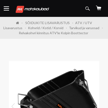
SÕIDUKITE LISAVARUSTUS
ATV / UTV
Lisavarustus
Kohvrid / Kotid / Korvid
Tarvikud ja varuosad
Relvakohvri kinnitus ATV'le Kolpin Boottector