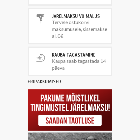
JÄRELMAKSU VÕIMALUS
Tervele ostukorvi
maksumusele, sissemakse
al. 0€
KAUBA TAGASTAMINE
Kaupa saab tagastada 14
päeva
ERIPAKKUMISED