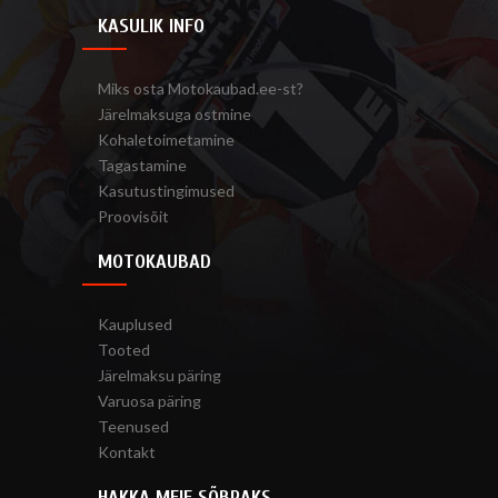
KASULIK INFO
Miks osta Motokaubad.ee-st?
Järelmaksuga ostmine
Kohaletoimetamine
Tagastamine
Kasutustingimused
Proovisõit
MOTOKAUBAD
Kauplused
Tooted
Järelmaksu päring
Varuosa päring
Teenused
Kontakt
HAKKA MEIE SÕBRAKS