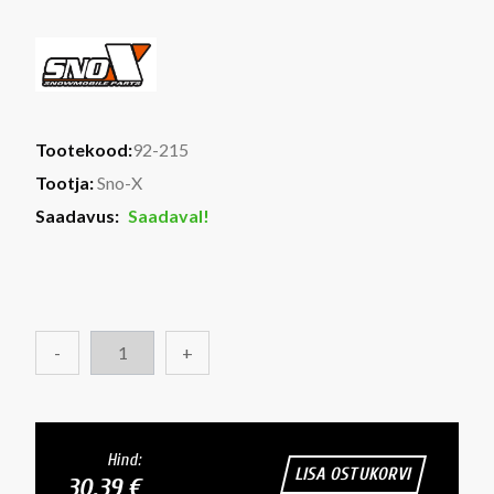
Tootekood:
92-215
Tootja:
Sno-X
Saadavus:
Saadaval!
-
+
Hind:
LISA OSTUKORVI
30.39 €