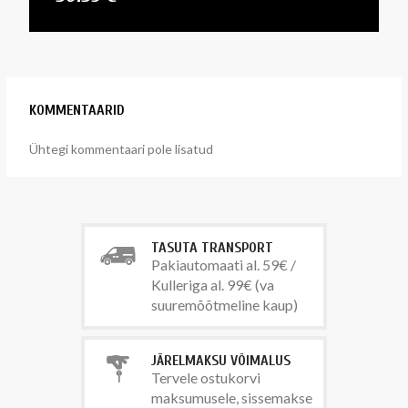
KOMMENTAARID
Ühtegi kommentaari pole lisatud
TASUTA TRANSPORT
Pakiautomaati al. 59€ /
Kulleriga al. 99€ (va
suuremõõtmeline kaup)
JÄRELMAKSU VÕIMALUS
Tervele ostukorvi
maksumusele, sissemakse